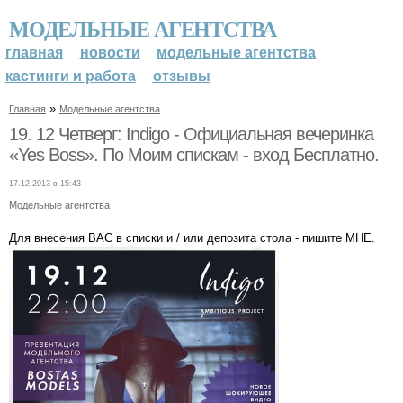
МОДЕЛЬНЫЕ АГЕНТСТВА
главная
новости
модельные агентства
кастинги и работа
отзывы
»
Главная
Модельные агентства
19. 12 Четверг: Indigo - Официальная вечеринка
«Yes Boss». По Моим спискам - вход Бесплатно.
17.12.2013 в 15:43
Модельные агентства
Для внесения ВАС в списки и / или депозита стола - пишите МНЕ.