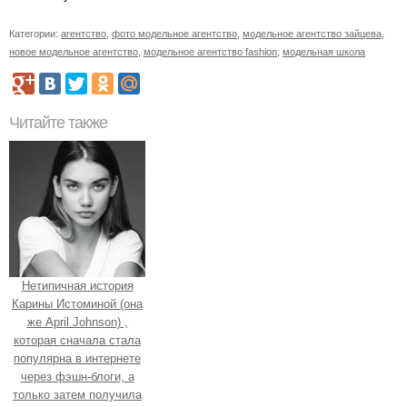
Категории:
агентство
,
фото модельное агентство
,
модельное агентство зайцева
,
новое модельное агентство
,
модельное агентство fashion
,
модельная школа
Читайте также
Нетипичная история
Карины Истоминой (она
же April Johnson) ,
которая сначала стала
популярна в интернете
через фэшн-блоги, а
только затем получила