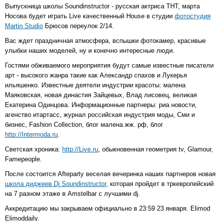
Выпускница школы Soundinstructor - русская актриса ТНТ, марта
Носова будет играть Live качественный House в студии
фотостудия
Martin Studio
Брюсов переулок 2/14.
Вас ждет праздничная атмосфера, вспышки фотокамер, красивые
улыбки наших моделей, ну и конечно интересные люди.
Гостями обживаемого мероприятия будут самые известные писатели
арт - высокого жанра такие как Александр спахов и Лукерья
ильяшенко. Известные деятели индустрии красоты: малена
Маяковская, новая династия Зайцевых, Влад лисовец, великая
Екатерина Одинцова. Информационные партнеры: риа новости,
агенство итартасс, журнал российская индустрия моды, Сми и
бизнес, Fashion Collection, блог малена.жж. рф, блог
http://Intermoda.ru
.
Светская хроника:
http://Live.ru
, обыкновенная геометрия tv, Glamour,
Famepeople.
После состоится Afteparty веселая вечеринка наших партнеров новая
школа диджеев Dj Soundinstructor
, которая пройдет в тркевропейский
на 7 разном этаже в Amstelbar с лучшими dj.
Аккредитацию мы закрываем официально в 23:59 23 января. Elimod
Elimoddaily.