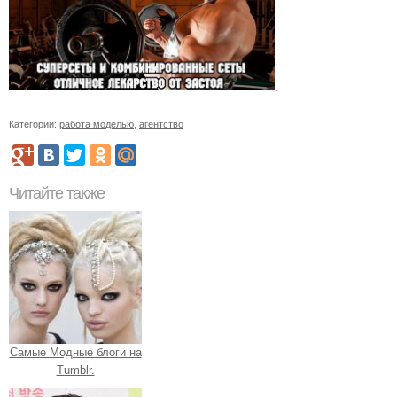
.
Категории:
работа моделью
,
агентство
Читайте также
Самые Модные блоги на
Tumblr.