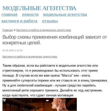
МОДЕЛЬНЫЕ АГЕНТСТВА
главная
новости
модельные агентства
кастинги и работа
отзывы
»
Главная
Кастинги и работа в модельных агентствах
Выбор схемы применения комбинаций зависит от
конкретных целей.
05.05.2015 в 22:20
Кастинги и работа в модельных агентствах
Таким образом, если вы работаете в модельном агентстве или
стриптизером, то я рекомендовал бы использовать этот прием
почаще. В случае если же вам нужна "Масса" кин - конга,
применяйте суперсеты пореже или же ставьте их в конец тренировки.
Ну а для любителей комбинации - лучшее средство перебить
монотонный ритм хорошего тренинга. Делайте их под настроение,
когда чувствуете, что сдает личная мотивация