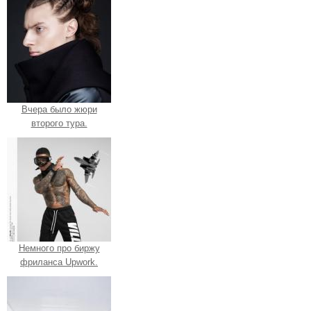
Вчера было жюри
второго тура.
Немного про биржу
фриланса Upwork.