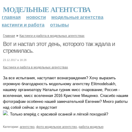
МОДЕЛЬНЫЕ АГЕНТСТВА
главная
новости
модельные агентства
кастинги и работа
отзывы
»
Главная
Кастинги и работа в модельных агентствах
Вот и настал этот день, которого так ждала и
стремилась.
23.12.2017 в 16:26
Кастинги и работа в модельных агентствах
За все испытания, наступают вознаграждения? Хочу выразить
огромную благодарность модельному агентству Elitmodelsakh,
нашему организатору Натальи гурник мисс очарование, Россия -
вселенная, мисс вселенная 2016 Кристине Мищенко. Спасибо нашим
фотографам особенно нашей замечательной Евгении? Много работы
над собой сейчас и предстоит
. Только вперёд с красивой осанкой и лёгкой походкой?
Категории:
агентство
,
фото модельное агентство
,
работа моделью