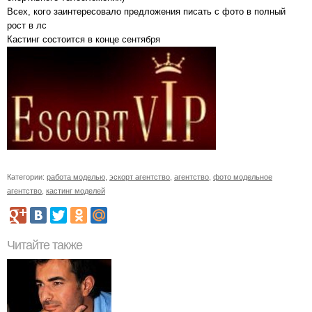
Всех, кого заинтересовало предложения писать с фото в полный
рост в лс
Кастинг состоится в конце сентября
Категории:
работа моделью
,
эскорт агентство
,
агентство
,
фото модельное
агентство
,
кастинг моделей
Читайте также