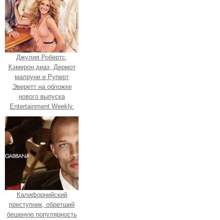
Джулия Робертс,
Кэмерон диаз, Дермот
малруни и Руперт
Эверетт на обложке
нового выпуска
Entertainment Weekly.
Калифорнийский
преступник, обретший
бешеную популярность