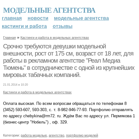
МОДЕЛЬНЫЕ АГЕНТСТВА
главная
новости
модельные агентства
кастинги и работа
отзывы
»
Главная
Кастинги и работа в модельных агентствах
Срочно требуются девушки модельной
внешности, рост от 175 см, возраст от 18 лет, для
работы в рекламном агентстве "Реал Медиа
Тюмень" в сотрудничестве с одной из крупнейших
мировых табачных компаний.
21.01.2014 в 10:20
Кастинги и работа в модельных агентствах
Оплата высокая. По всем вопросам обращаться по телефонам 8
(3452) 593-607, 593-303, с. т. 8-982-946-77-93. Портфолио отправлять
по адресу chebykina@rm72. ru. Ждём Вас по адресу ул. Пермякова 1
(бизнес-центр "Нобель") , оф. 329.
Категории:
работа моделью
,
агентство
,
портфолио моделей