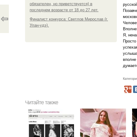
обязателен, но приветствуется) в
русско
последнем возрасте от 18 до 27 лет.
Позавче
⇦
москов
Финалист конкурса: Светлов Мирослав (г.
Человеч
Улан-удэ).
Вполне
Я, нена
Просто 
успеха
услышал
вполне
думает
Категори
Читайте также