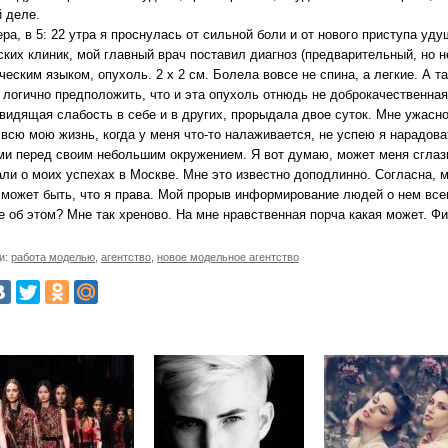
й деле.
ра, в 5: 22 утра я проснулась от сильной боли и от нового приступа уд
ских клиник, мой главный врач поставил диагноз (предварительный, но 
еским языком, опухоль. 2 х 2 см. Болела вовсе не спина, а легкие. А так
 логично предположить, что и эта опухоль отнюдь не доброкачественная
видящая слабость в себе и в других, прорыдала двое суток. Мне ужасно
всю мою жизнь, когда у меня что-то налаживается, не успею я нарадоват
ми перед своим небольшим окружением. Я вот думаю, может меня сглаз
и о моих успехах в Москве. Мне это известно доподлинно. Согласна, мн
 может быть, что я права. Мой прорыв информирование людей о нем все
е об этом? Мне так хреново. На мне нравственная порча какая может. Ф
и:
работа моделью
,
агентство
,
новое модельное агентство