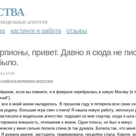
СТВА
 модельных агентств
ва
кастинги и работа
отзывы
рпионы, привет. Давно я сюда не пис
было.
15 в 17:43
 и работа в модельных агентствах
бразом, если вы помните, я в феврале перебралась в новую Москву (я п
чей").
, все в моей жизни наладилось. В прошлом году я потеряла всю свою се
ла родину. Большая игра свеч стоила! Я нашла новую работу, неплохую р
игласили в модельное агентство: подошел ко мне скаутер, когда я шла 
ктировала внешность, отношение к жизни. Одни плюсы, но был и минус.
чески у меня сильно болела спина (я так думала. Болела так, что меня
 Я думала разное: застудила, травмировала, неудобно спала. Короче, все