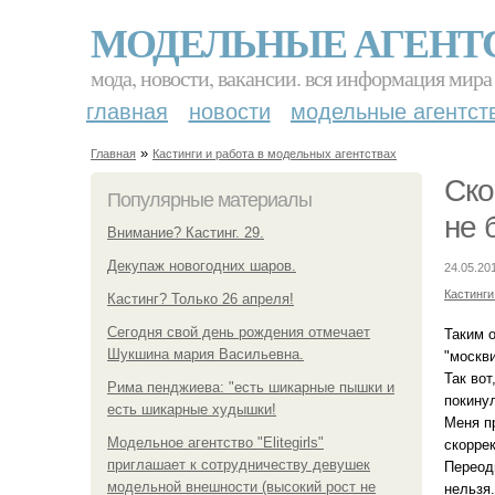
МОДЕЛЬНЫЕ АГЕНТ
мода, новости, вакансии. вся информация мира
главная
новости
модельные агентст
»
Главная
Кастинги и работа в модельных агентствах
Ско
Популярные материалы
не 
Внимание? Кастинг. 29.
Декупаж новогодних шаров.
24.05.20
Кастинги
Кастинг? Только 26 апреля!
Сегодня свой день рождения отмечает
Таким о
Шукшина мария Васильевна.
"москви
Так вот
Рима пенджиева: "есть шикарные пышки и
покину
есть шикарные худышки!
Меня пр
Модельное агентство "Elitegirls"
скорре
приглашает к сотрудничеству девушек
Переоди
модельной внешности (высокий рост не
нельзя.