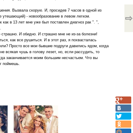
ушения. Вызвала скорую. И, просидев 7 часов в одной из
⇨
не утешающий) - новообразование в левом легком.
 как в 13 лет мне уже был поставлен диагноз рак ". ",
.
 страшно. И обидно. И страшно мне не из-за болезни!
ься, как все рушиться. И в этот раз, я похвасталась
или? Просто все мои бывшие подруги давились ядом, когда
е всякая чушь в голову лезет, но, если рассудить, то
гда заканчивается моим большим несчастьем. Что вы
иг поймешь.