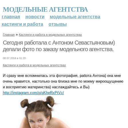
МОДЕЛЬНЫЕ АГЕНТСТВА
главная
новости
модельные агентства
кастинги и работа
отзывы
»
Главная
Кастинги и работа в модельных агентствах
Сегодня работала с Антоном Севастьяновым)
делали фото по заказу модельного агентства.
08.07.2014 в 01:20
Кастинги и работа в модельных агентствах
И сразу мне вспомнилась эта фотография, работа Антона) она мне
очень нравится, настолько она близка мне по моему мироощущению
и восприятию материнства) наслаждайтесь и Вы)
http://instagram.com/p/qKheRxPtVc/