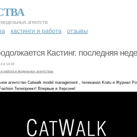
СТВА
 модельных агентств
ва
кастинги и работа
отзывы
родолжается Кастинг. последняя неде
14 в 14:43
 и работа в модельных агентствах
ное агентство Catwalk model management , телеканал Kratu и Журнал Po
Fashion Телепроект! Впервые в Херсоне!