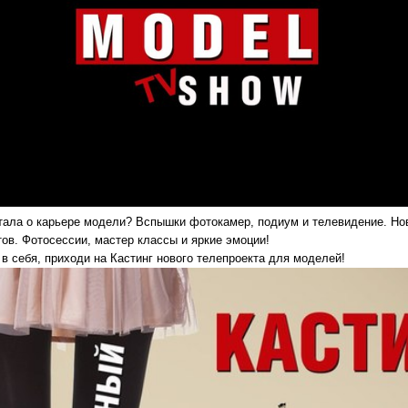
тала о карьере модели? Вспышки фотокамер, подиум и телевидение. Нов
тов. Фотосессии, мастер классы и яркие эмоции!
в себя, приходи на Кастинг нового телепроекта для моделей!