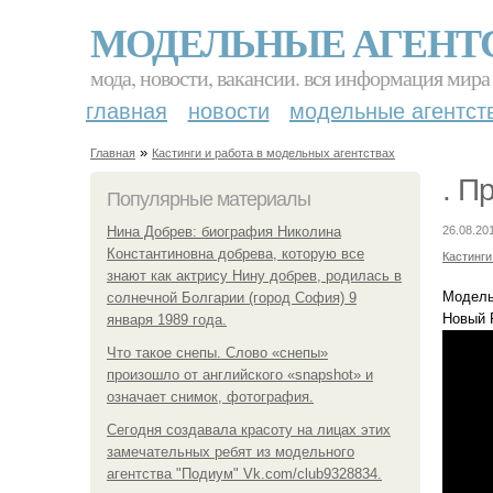
МОДЕЛЬНЫЕ АГЕНТ
мода, новости, вакансии. вся информация мира
главная
новости
модельные агентст
»
Главная
Кастинги и работа в модельных агентствах
. П
Популярные материалы
Нина Добрев: биография Николина
26.08.20
Константиновна добрева, которую все
Кастинги
знают как актрису Нину добрев, родилась в
Модель
солнечной Болгарии (город София) 9
Новый 
января 1989 года.
Что такое снепы. Слово «снепы»
произошло от английского «snapshot» и
означает снимок, фотография.
Сегодня создавала красоту на лицах этих
замечательных ребят из модельного
агентства "Подиум" Vk.com/club9328834.