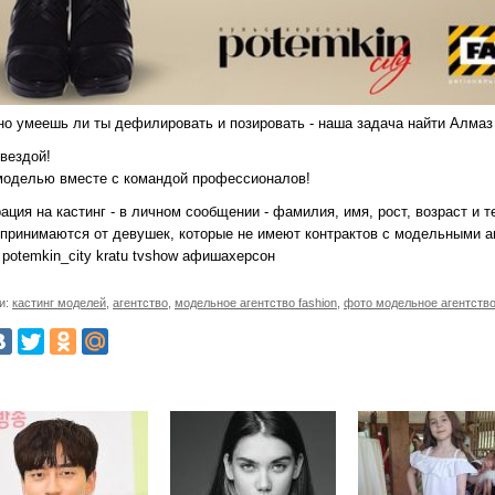
но умеешь ли ты дефилировать и позировать - наша задача найти Алмаз 
вездой!
моделью вместе с командой профессионалов!
ация на кастинг - в личном сообщении - фамилия, имя, рост, возраст и т
 принимаются от девушек, которые не имеют контрактов с модельными а
 potemkin_city kratu tvshow афишахерсон
и:
кастинг моделей
,
агентство
,
модельное агентство fashion
,
фото модельное агентств