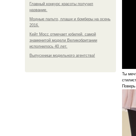
Главный конкурс красоты получил
название.
Модные пальто, плащи и бомберы на осень
2016.
Кейт Мосс отмечает юбилей. самой
знаменитой модели Великобритании
исполнилось 40 лет.
Выпускници модельного агентства!
Ты меч
стилис
Поверь 