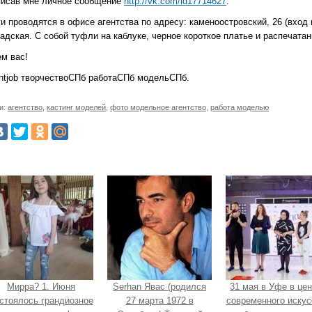
писав мне личное сообщение
http://vk.com/id17714627
.
и проводятся в офисе агентства по адресу: каменоостровский, 26 (вход 
адская. С собой туфли на каблуке, черное короткое платье и распечата
м вас!
ntjob творчествоСПб работаСПб модельСПб.
и:
агентство
,
кастинг моделей
,
фото модельное агентство
,
работа моделью
Мирра? 1. Июня
Serhan Явас (родился
31 мая в Уфе в це
стоялось грандиозное
27 марта 1972 в
современного искус