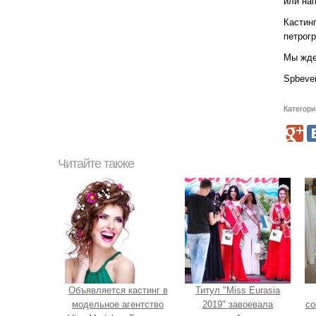
или на
Кастинг
петрогр
Мы жде
Spbeve
Категори
Читайте также
Объявляется кастинг в
Титул "Miss Eurasia
модельное агентство
2019" завоевала
со