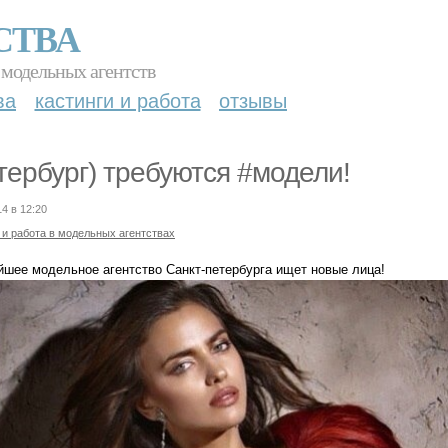
СТВА
 модельных агентств
ва
кастинги и работа
отзывы
тербург) требуются #модели!
14 в 12:20
 и работа в модельных агентствах
йшее модельное агентство Санкт-петербурга ищет новые лица!