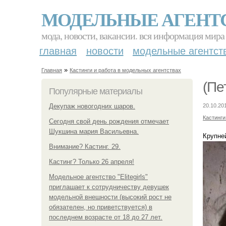
МОДЕЛЬНЫЕ АГЕНТ
мода, новости, вакансии. вся информация мира
главная
новости
модельные агентст
»
Главная
Кастинги и работа в модельных агентствах
(Пе
Популярные материалы
Декупаж новогодних шаров.
20.10.20
Кастинги
Сегодня свой день рождения отмечает
Шукшина мария Васильевна.
Крупне
Внимание? Кастинг. 29.
Кастинг? Только 26 апреля!
Модельное агентство "Elitegirls"
приглашает к сотрудничеству девушек
модельной внешности (высокий рост не
обязателен, но приветствуется) в
последнем возрасте от 18 до 27 лет.