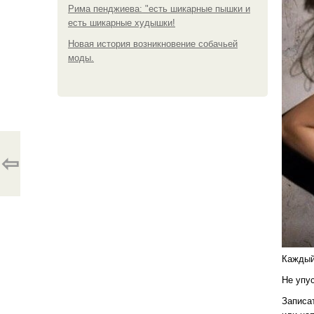
Рима пенджиева: "есть шикарные пышки и
есть шикарные худышки!
Новая история возникновение собачьей
моды.
⇦
Каждый
Не упу
Записат