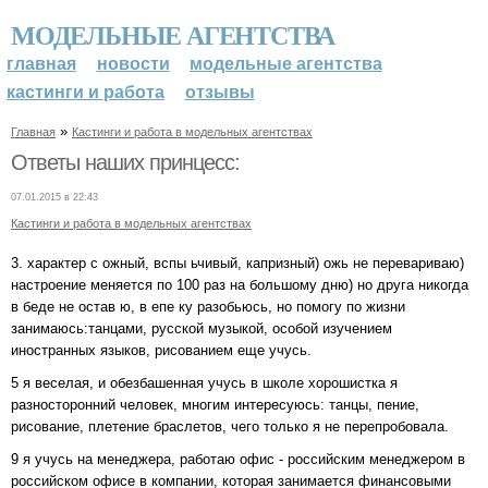
МОДЕЛЬНЫЕ АГЕНТСТВА
главная
новости
модельные агентства
кастинги и работа
отзывы
»
Главная
Кастинги и работа в модельных агентствах
Ответы наших принцесс:
07.01.2015 в 22:43
Кастинги и работа в модельных агентствах
3. характер с ожный, вспы ьчивый, капризный) ожь не перевариваю)
настроение меняется по 100 раз на большому дню) но друга никогда
в беде не остав ю, в епе ку разобьюсь, но помогу по жизни
занимаюсь:танцами, русской музыкой, особой изучением
иностранных языков, рисованием еще учусь.
5 я веселая, и обезбашенная учусь в школе хорошистка я
разносторонний человек, многим интересуюсь: танцы, пение,
рисование, плетение браслетов, чего только я не перепробовала.
9 я учусь на менеджера, работаю офис - российским менеджером в
российском офисе в компании, которая занимается финансовыми