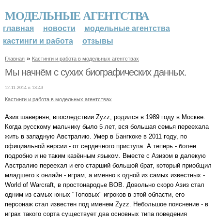
МОДЕЛЬНЫЕ АГЕНТСТВА
главная
новости
модельные агентства
кастинги и работа
отзывы
»
Главная
Кастинги и работа в модельных агентствах
Мы начнём с сухих биографических данных.
12.11.2014 в 13:43
Кастинги и работа в модельных агентствах
Азиз шавернян, впоследствии Zyzz, родился в 1989 году в Москве.
Когда русскому мальчику было 5 лет, вся большая семья переехала
жить в западную Австралию. Умер в Бангкоке в 2011 году, по
официальной версии - от сердечного приступа. А теперь - более
подробно и не таким казённым языком. Вместе с Азизом в далекую
Австралию переехал и его старший большой брат, который приобщил
младшего к онлайн - играм, а именно к одной из самых известных -
World of Warcraft, в простонародье ВОВ. Довольно скоро Азиз стал
одним из самых юных "Топовых" игроков в этой области, его
персонаж стал известен под именем Zyzz. Небольшое пояснение - в
играх такого сорта существует два основных типа поведения