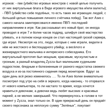
игроков: - пве (убийство игровых монстров с новой целью получить
от них виртуальные блага в Виде игрового имущества и/или валюты);
- ПВП (убийство себе подобных, то есть таких же играющих людей, с
большой целью повышения личного счётчика побед). Так вот Азиз с
самого начала заинтересовался именно ПВП- последней
направлением в игре. Как рассказывал его новый брат, он иногда
проводил в игре 7 и более часов подряд, шлифуя своё мастерство
убивать, и в полном конце концов он стал настоящей грозой сервера,
где играл. Несмотря на это, люди, которые с ним играли, видели в
нём не жестокого и беспощадного убийцу, а весёлого и
жизнерадостного мальчика и интересного собеседника. Его
виртуальный прототип был мощным, красивым, мускулистым и
грозным, а разный владелец Zyzzа был маленьким худеньким
подростком, бледным и болезненным от разного недостатка свежего
воздуха и из-за постоянного сидения перед монитором. Вдруг за
один день всё резко изменилось …. То ли Азиз более внимательно
посмотрел под утро на себя в зеркало, когда наконец - то оторвался
от нового компьютера, то ли настало то время, когда хочется
нравиться девочкам, а девочки ведь любят высоких и красивых
парней, а не мелких заморышей. Что перевернулось в голове в тот
момент у Zyzza, знал только он. В один прекрасный день он продаёт
своего персонажа за неплохую сумму "Зелёных", покупает