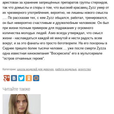
арестован за хранение запрещённых препаратов группы стероидов,
так что домыслы и споры о том, что высокий красавец Zyzz умер от
их чрезмерного употребления, вероятно, не лишены нового смысла
…. По рассказам тех, с кем Zyzz общался, работал, тренировался,
он был невероятно счастливым и дружелюбным человеком. Он был
при жизни полным примером для подражания у огромного
количества молодых людей. Азиз всегда утверждал, что смысл
жизни - наслаждаться каждой её минутой и нести радость всем
вокруг, и за это фанаты его просто боготворили. На его похороны в
Сиднее пришло более тысячи человек … уже после смерти Zyzza
одна известная кинокомпания "Воскресила" его в мультсериале
"остров отчаянных героев".
Категории:
школа моделей для девочек
,
работа моделью
,
агентство
Читайте также