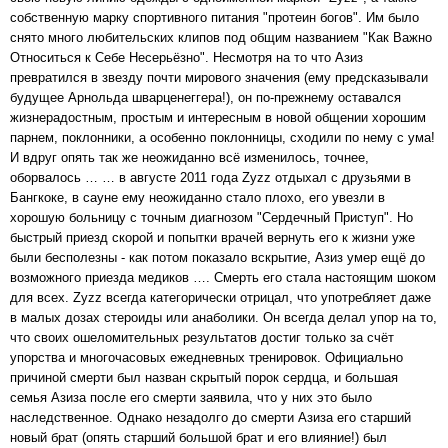
собственную марку спортивного питания "протеин богов". Им было
снято много любительских клипов под общим названием "Как Важно
Относиться к Себе Несерьёзно". Несмотря на то что Азиз
превратился в звезду почти мирового значения (ему предсказывали
будущее Арнольда шварценеггера!), он по-прежнему оставался
жизнерадостным, простым и интересным в новой общении хорошим
парнем, поклонники, а особенно поклонницы, сходили по нему с ума!
И вдруг опять так же неожиданно всё изменилось, точнее,
оборвалось … … в августе 2011 года Zyzz отдыхал с друзьями в
Бангкоке, в сауне ему неожиданно стало плохо, его увезли в
хорошую больницу с точным диагнозом "Сердечный Приступ". Но
быстрый приезд скорой и попытки врачей вернуть его к жизни уже
были бесполезны - как потом показало вскрытие, Азиз умер ещё до
возможного приезда медиков …. Смерть его стала настоящим шоком
для всех. Zyzz всегда категорически отрицал, что употребляет даже
в малых дозах стероиды или анаболики. Он всегда делал упор на то,
что своих ошеломительных результатов достиг только за счёт
упорства и многочасовых ежедневных тренировок. Официально
причиной смерти был назван скрытый порок сердца, и большая
семья Азиза после его смерти заявила, что у них это было
наследственное. Однако незадолго до смерти Азиза его старший
новый брат (опять старший большой брат и его влияние!) был