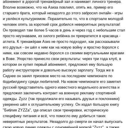
абонемент в дорогой тренажёрный зал и нанимает личного тренера.
Вполне возможно, что на Азиза повлиял, опять же, пример его
старшего брата, который незадолго до этого забросил онлайн - игры
и увлёкся культуризмом. Поразительно то, что в спортзале молодой
человек опять за короткий срок добился невероятных результатов!
Он проводил там более 5 часов в день и через год с небольшим стал
просто неузнаваем, из хилого ребёнка он превратился в красавца -
атлета. К тренажёрам Азиз не просто подходил, как рассказывали
его друзья - он шёл к ним как на новую войну и яростно боролся с
ними, как совсем недавно боролся со своими виртуальными врагами
в Вове. Упорство принесло свои результаты: через три года клуб, в
котором он купил первый абонемент, предложил ему большую
работу инструктором и довольно высокую зарплату. Тогда же в
Сиднее он занял призовое место на последнем чемпионате по
бодибилдингу среди любителей. На новом чемпионате его заметил
русский представитель одного известного модельного агентства и
предложил заключить контракт на военную рекламу спортивной
одежды. Zyzz (так продолжали его называть друзья и поклонники)
уверенно шёл к оглушительному успеху. Он издал большую книгу
"Библия ZYZZа", где описал свои тренировки, историческую
специфику питания и всё, что помогло ему добиться таких
невероятных результатов. Незадолго до смерти он начал выпускать
свою новую линию одежды с одноимённой маркой "Zyzz", а также