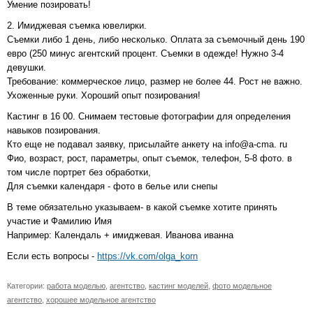
Умение позировать!
2. Имиджевая съемка ювелирки.
Съемки либо 1 день, либо несколько. Оплата за съемочный день 190
евро (250 минус агентский процент. Съемки в одежде! Нужно 3-4
девушки.
Требование: коммерческое лицо, размер не более 44. Рост не важно.
Ухоженные руки. Хороший опыт позирования!
Кастинг в 16 00. Снимаем тестовые фотографии для определения
навыков позирования.
Кто еще не подавал заявку, присылайте анкету на info@a-cma. ru
Фио, возраст, рост, параметры, опыт съемок, телефон, 5-8 фото. в
том числе портрет без обработки,
Для съемки календаря - фото в белье или снепы
В теме обязательно указываем- в какой съемке хотите принять
участие и Фамилию Имя
Например: Календаль + имиджевая. Иванова иванна
Если есть вопросы -
https://vk.com/olga_korn
Категории:
работа моделью
,
агентство
,
кастинг моделей
,
фото модельное
агентство
,
хорошее модельное агентство