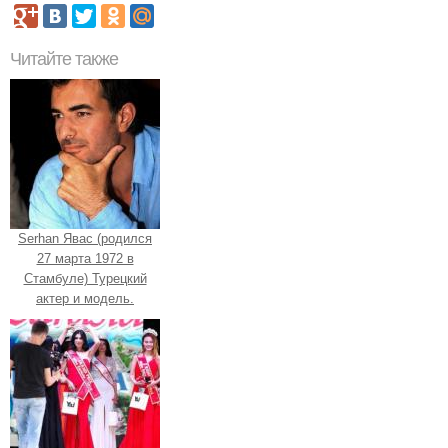
Читайте также
Serhan Явас (родился
27 марта 1972 в
Стамбуле) Турецкий
актер и модель.