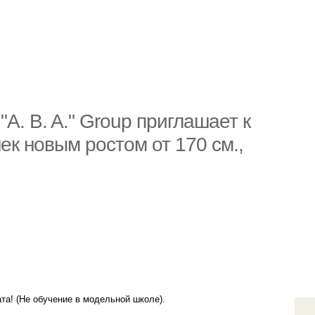
"A. B. A." Group приглашает к
к новым ростом от 170 см.,
ата! (Не обучение в модельной школе).