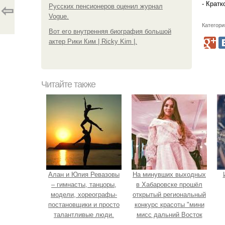
- Кратк
Русских пенсионеров оценил журнал
⇦
Vogue.
Категори
Вот его внутренняя биография большой
актер Рики Ким | Ricky Kim |.
Читайте также
Алан и Юлия Ревазовы
На минувших выходных
– гимнасты, танцоры,
в Хабаровске прошёл
модели, хореографы-
открытый региональный
постановщики и просто
конкурс красоты "мини
талантливые люди.
мисс дальний Восток
2019".