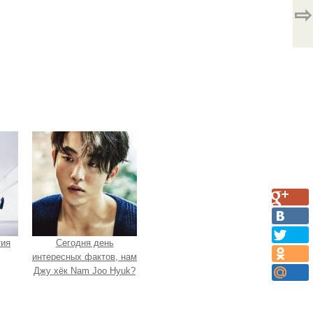
⇨
тия
Сегодня день
интересных фактов, нам
Джу хёк Nam Joo Hyuk?