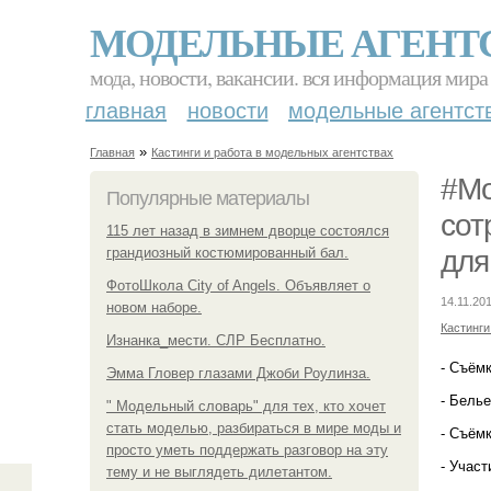
МОДЕЛЬНЫЕ АГЕНТ
мода, новости, вакансии. вся информация мира
главная
новости
модельные агентст
»
Главная
Кастинги и работа в модельных агентствах
#Mo
Популярные материалы
сот
115 лет назад в зимнем дворце состоялся
грандиозный костюмированный бал.
для
ФотоШкола City of Angels. Объявляет о
14.11.201
новом наборе.
Кастинги
Изнанка_мести. СЛР Бесплатно.
- Съёмк
Эмма Гловер глазами Джоби Роулинза.
- Белье
" Модельный словарь" для тех, кто хочет
стать моделью, разбираться в мире моды и
- Съёмк
просто уметь поддержать разговор на эту
- Участ
тему и не выглядеть дилетантом.