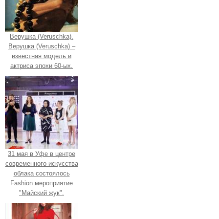
Верушка (Veruschka).
Верушка (Veruschka) –
известная модель и
актриса эпохи 60-ых.
31 мая в Уфе в центре
современного искусства
облака состоялось
Fashion мероприятие
"Майский жук".