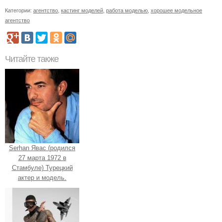
Категории:
агентство
,
кастинг моделей
,
работа моделью
,
хорошее модельное
агентство
Читайте также
Serhan Явас (родился
27 марта 1972 в
Стамбуле) Турецкий
актер и модель.