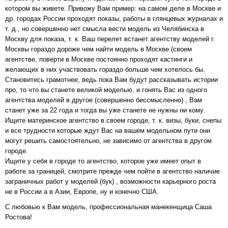
котором вы живете. Привожу Вам пример: на самом деле в Москве и
др. городах России проходят показы, работы в глянцевых журналах и
т. д., но совершенно нет смысла вести модель из Челябинска в
Москву для показа, т. к. Ваш перелет встанет агентству моделей г.
Москвы гораздо дороже чем найти модель в Москве (своем
агентстве, поверти в Москве постоянно проходят кастинги и
желающих в них участвовать гораздо больше чем хотелось бы.
Становитесь грамотнее, ведь пока Вам будут рассказывать истории
про, то что вы станете великой моделью, и гонять Вас из одного
агентства моделей в другое (совершенно бессмысленно) , Вам
станет уже за 22 года и тогда вы уже станете не нужны ни кому.
Ищите материнское агентство в своем городе, т. к. визы, буки, снепы
и все трудности которые ждут Вас на вашем модельном пути они
могут решить самостоятельно, не зависимо от агентства в другом
городе.
Ищите у себя в городе то агентство, которое уже имеет опыт в
работе за границей, смотрите прежде чем пойти в агентство наличие
заграничных работ у моделей (бук) , возможности карьерного роста
не в России а в Азии, Европе, ну и конечно США.
С любовью к Вам модель, профессиональная манекенщица Саша
Ростова!