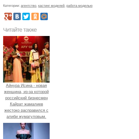
Категории:
агентство
,
кастинг моделей
,
работа моделью
Читайте также
Айнура Исина - новая
женщина, из-за которой
российский бизнесмен
Кайрат жамалиев
жестоко расправился с
алиби жумагуловым.