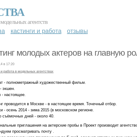
СТВА
 модельных агентств
ва
кастинги и работа
отзывы
тинг молодых актеров на главную ро
14 в 17:20
 и работа в модельных агентствах
ат - полнометражный художественный фильм.
- экшен.
 - настоящее.
нг проводится в Москве - в настоящее время. Точечный отбор.
и - осень 2014 - зима 2015 (в московском регионе.
о съёмочных дней - около 40.
нальные приглашения на актерские пробы в Проект производит агентство
ндуем просматривать почту .