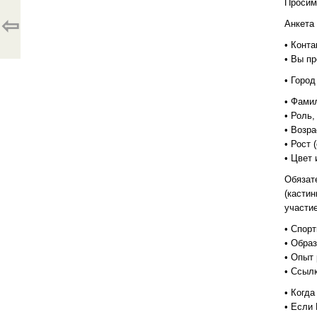
Просим
⇦
Анкета 
• Конт
• Вы пр
• Город
• Фамил
• Роль,
• Возра
• Рост (
• Цвет 
Обязате
(кастин
участие
• Спорт
• Образ
• Опыт 
• Ссыл
• Когд
• Если