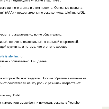
ли SMS подтвердить участие в кастинге .
его личного агента в этом проекте. Основные правила
" (ААА) и представлены по ссылке: www. telefilm. ru/GL.
уром, это желательно, но не обязательно.
ивый, но очень обаятельный, с сильной энергетикой.
одой мужчина, а потому, что его тело хорошо
549@telefilm
. ru
явке - обязательно. См. далее.
.
на которые Вы претендуете. Просим обратить внимание на
 от соискателей на эту роль с разницей возраста (от
ите код: 1549.
ю камеру или смартфон, и прислать ссылку в Youtube.