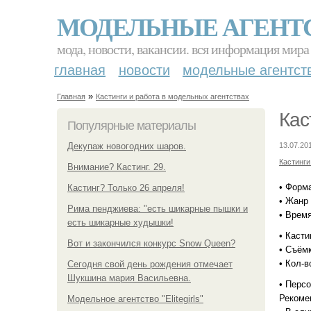
МОДЕЛЬНЫЕ АГЕНТ
мода, новости, вакансии. вся информация мира
главная
новости
модельные агентст
»
Главная
Кастинги и работа в модельных агентствах
Кас
Популярные материалы
Декупаж новогодних шаров.
13.07.20
Кастинги
Внимание? Кастинг. 29.
• Форм
Кастинг? Только 26 апреля!
• Жанр 
Рима пенджиева: "есть шикарные пышки и
• Время
есть шикарные худышки!
• Касти
Вот и закончился конкурс Snow Queen?
• Съёмк
• Кол-в
Сегодня свой день рождения отмечает
Шукшина мария Васильевна.
• Персо
Рекоме
Модельное агентство "Elitegirls"