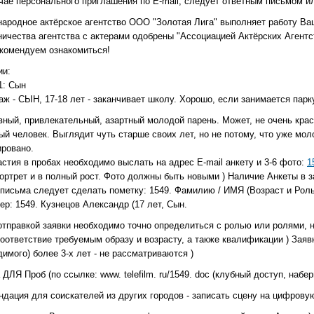
учае персонального приглашения по E-mail, следует ответным письмом и
ародное актёрское агентство ООО "Золотая Лига" выполняет работу Ваш
ичества агентства с актерами одобрены "Ассоциацией Актёрских Агентств
екомендуем ознакомиться!
ии:
1: Сын
ж - СЫН, 17-18 лет - заканчивает школу. Хорошо, если занимается парк
вный, привлекательный, азартный молодой парень. Может, не очень крас
й человек. Выглядит чуть старше своих лет, но не потому, что уже мол
ировано.
стия в пробах необходимо выслать на адрес E-mail анкету и 3-6 фото:
1
ортрет и в полный рост. Фото должны быть новыми ) Наличие Анкеты в за
 письма следует сделать пометку: 1549. Фамилию / ИМЯ (Возраст и Роль
р: 1549. Кузнецов Александр (17 лет, Сын.
отправкой заявки необходимо точно определиться с ролью или ролями, 
ответствие требуемым образу и возрасту, а также квалификации ) Заявки
имого) более 3-х лет - не рассматриваются )
 ДЛЯ Проб (по ссылке: www. telefilm. ru/1549. doc (клубный доступ, набер
ндация для соискателей из других городов - записать сцену на цифрову