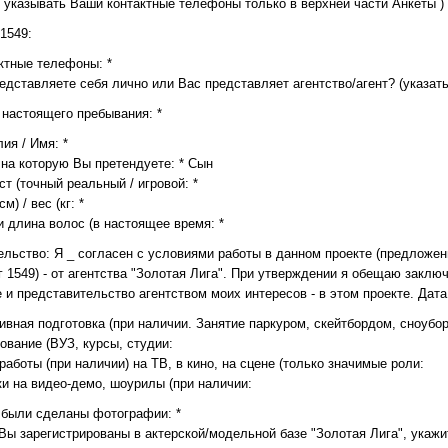
 указывать Ваши контактные телефоны только в верхней части Анкеты )
1549:
актные телефоны: *
едставляете себя лично или Вас представляет агентство/агент? (указать
 настоящего пребывания: *
ия / Имя: *
 на которую Вы претендуете: * Сын
ст (точный реальный / игровой: *
см) / вес (кг: *
и длина волос (в настоящее время: *
льство: Я _ согласен с условиями работы в данном проекте (предложенн
г 1549) - от агентства "Золотая Лига". При утверждении я обещаю закл
 и представительство агентством моих интересов - в этом проекте. Дата:
ивная подготовка (при наличии. Занятие паркуром, скейтбордом, сноубор
ование (ВУЗ, курсы, студии:
работы (при наличии) на ТВ, в кино, на сцене (только значимые роли:
ки на видео-демо, шоурилы (при наличии:
а были сделаны фотографии: *
 Вы зарегистрированы в актерской/модельной базе "Золотая Лига", укажи