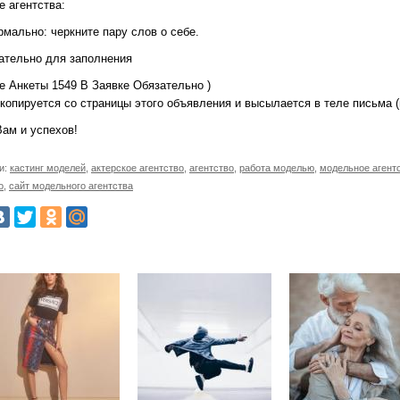
е агентства:
мально: черкните пару слов о себе.
зательно для заполнения
е Анкеты 1549 В Заявке Обязательно )
 копируется со страницы этого объявления и высылается в теле письма 
Вам и успехов!
и:
кастинг моделей
,
актерское агентство
,
агентство
,
работа моделью
,
модельное агент
о
,
сайт модельного агентства