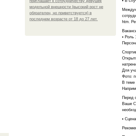
• В сл
приглашает к сотрудничеству девушек
модельной внешности (высокий рост не
Междун
обязателен, но приветствуется) в
сотрудн
последнем возрасте от 18 до 27 лет.
htm. Р
Ваканс
• Роль 
Персона
Спорти
Открыты
натрен
Для уча
Фото: п
В теме
Наприме
Перед 
Ваше Со
необход
• Сцена
Рекоме