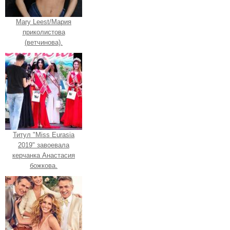
Mary Leest/Мария
приколистова
(ветчинова).
Титул "Miss Eurasia
2019" завоевала
керчанка Анастасия
божкова.