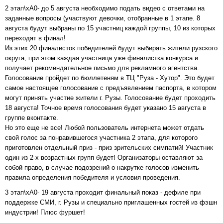
2 этап\xA0- до 5 августа необходимо подать видео с ответами на
заданные вопросы (участвуют девочки, отобранные в 1 этапе. 8
августа будут выбраны по 15 участниц каждой группы, 10 из которых
переходят в финал!
Из этих 20 финалисток победителей будут выбирать жители рузского
округа, при этом каждая участница уже финалистка конкурса и
получает рекомендательное письмо для рекламного агентства.
Голосование пройдет по бюллетеням в ТЦ "Руза - Хутор". Это будет
самое настоящее голосование с предъявлением паспорта, в котором
могут принять участие жители г. Рузы. Голосование будет проходить
18 августа! Точное время голосования будет указано 15 августа в
группе вконтакте.
Но это еще не все! Любой пользователь интернета может отдать
свой голос за понравившегося участника 2 этапа, для которого
приготовлен отдельный приз - приз зрительских симпатий! Участник
один из 2-х возрастных групп будет! Организаторы оставляют за
собой право, в случае подозрений о накрутке голосов изменить
правила определения победителя и условия проведения.
3 этап\xA0- 19 августа проходит финальный показ - дефиле при
поддержке СМИ, г. Рузы и специально приглашенных гостей из фэшн
индустрии! Плюс фуршет!