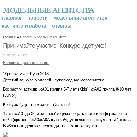
МОДЕЛЬНЫЕ АГЕНТСТВА
главная
новости
модельные агентства
кастинги и работа
отзывы
»
Главная
Новости модельных агентств
Принимайте участие! Конкурс идёт уже!
20.07.2018 в 13:21
Новости модельных агентств
"Крошка мисс Руза 2018".
Детский конкурс моделей - супермодное мероприятие!
Возраст участниц: \xA01 группа 5-7 лет (Kids); \xA02 группа 8-10 лет
(Junior).
Конкурс будет проходить в 3 этапа!
1 этап\xA0- до 30 июля необходимо подать фото и информацию о
себе (кратко. 2\xA0\xA0Августа будут оглашены результаты 1 этапа.
Выбранные девочки переходят во 2 этап конкурса.