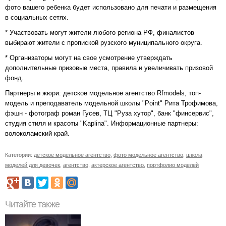
фото вашего ребенка будет использовано для печати и размещения
в социальных сетях.
* Участвовать могут жители любого региона РФ, финалистов
выбирают жители с пропиской рузского муниципального округа.
* Организаторы могут на свое усмотрение утверждать
дополнительные призовые места, правила и увеличивать призовой
фонд.
Партнеры и жюри: детское модельное агентство Rfmodels, топ-
модель и преподаватель модельной школы "Point" Рита Трофимова,
фэшн - фотограф роман Гусев, ТЦ "Руза хутор", банк "финсервис",
студия стиля и красоты "Kaplina". Информационные партнеры:
волоколамский край.
Категории:
детское модельное агентство
,
фото модельное агентство
,
школа
моделей для девочек
,
агентство
,
актерское агентство
,
портфолио моделей
Читайте также