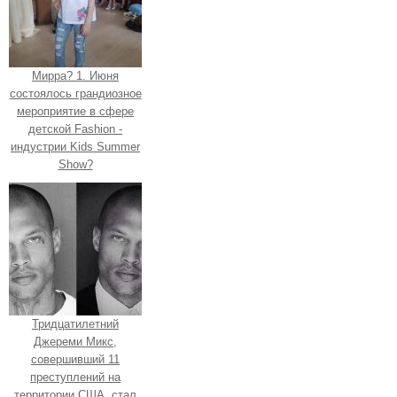
Мирра? 1. Июня
состоялось грандиозное
мероприятие в сфере
детской Fashion -
индустрии Kids Summer
Show?
Тридцатилетний
Джереми Микс,
совершивший 11
преступлений на
территории США, стал