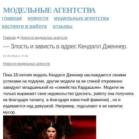
МОДЕЛЬНЫЕ АГЕНТСТВА
главная
новости
модельные агентства
кастинги и работа
отзывы
»
Главная
Новости модельных агентств
— Злость и зависть в адрес Кендалл Дженнер.
22.09.2014 в 17:43
Новости модельных агентств
Пока 18-летняя модель Кендалл Дженнер наслаждается своими
успехами на подиуме, другие модели за ее спиной откровенно
завидуют младшенькой из «семейства Кардашьян». Модели не
только выражают свое недовольство (дескать, работу она получила
не благодаря таланту, а благодаря известной фамилии) , но и
издеваются над девушкой. Например, подсыпают в ее напиток
мусор.