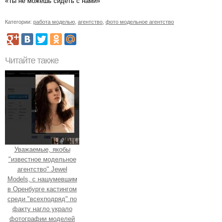
«Ты не можешь сидеть с нами»
Категории:
работа моделью
,
агентство
,
фото модельное агентство
Читайте также
Уважаемые, якобы
"известное модельное
агентство" Jewel
Models, с нашумевшим
в Оренбурге кастингом
среди "всехподряд" по
факту нагло украло
фотографии моделей