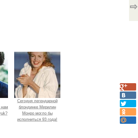
⇨
Сегодня легендарной
 нам
блондинке Мерилин
yuk?
Монро могло бы
исполниться 93 года!