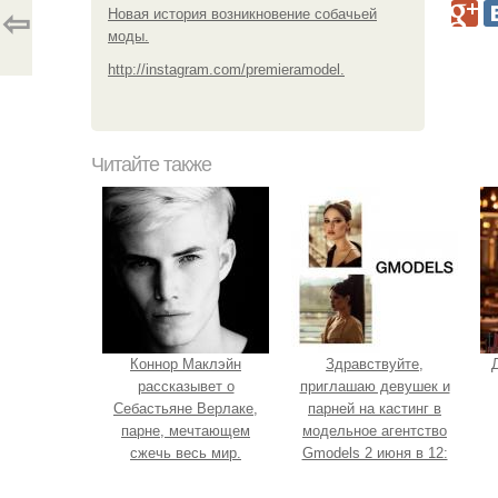
Новая история возникновение собачьей
⇦
моды.
http://instagram.com/premieramodel.
Читайте также
Коннор Маклэйн
Здравствуйте,
рассказывет о
приглашаю девушек и
Себастьяне Верлаке,
парней на кастинг в
парне, мечтающем
модельное агентство
сжечь весь мир.
Gmodels 2 июня в 12:
00?