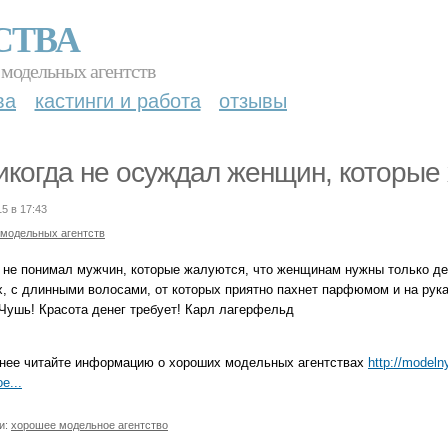
СТВА
 модельных агентств
ва
кастинги и работа
отзывы
икогда не осуждал женщин, которые
15 в 17:43
 модельных агентств
 не понимал мужчин, которые жалуются, что женщинам нужны только ден
х, с длинными волосами, от которых приятно пахнет парфюмом и на рука
 Чушь! Красота денег требует! Карл лагерфельд
нее читайте информацию о хороших модельных агентствах
http://model
e...
и:
хорошее модельное агентство