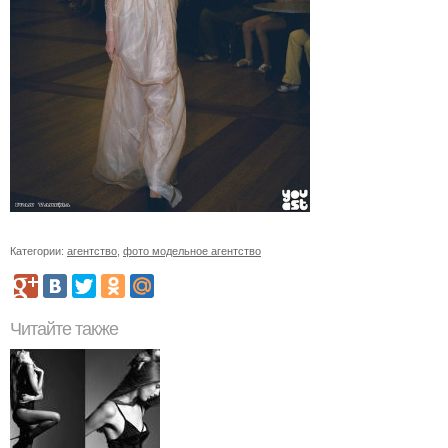
Категории:
агентство
,
фото модельное агентство
Читайте также