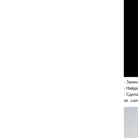
- Запе
- Найд
- Сдел
vk. com