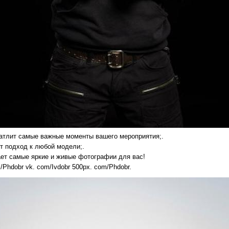
чатлит самые важные моменты вашего мероприятия;.
ет подход к любой модели;.
ает самые яркие и живые фотографии для вас!
/Phdobr vk. com/Ivdobr 500px. com/Phdobr.