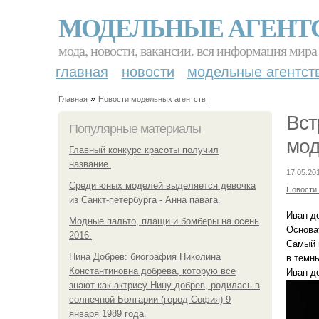
МОДЕЛЬНЫЕ АГЕНТ
мода, новости, вакансии. вся информация мира
главная
новости
модельные агентст
»
Главная
Новости модельных агентств
Вст
Популярные материалы
мод
Главный конкурс красоты получил
название.
17.05.20
Среди юных моделей выделяется девочка
Новости
из Санкт-петербурга - Анна павага.
Иван д
Модные пальто, плащи и бомберы на осень
Основат
2016.
Самый 
Нина Добрев: биография Николина
в темн
Константиновна добрева, которую все
Иван д
знают как актрису Нину добрев, родилась в
солнечной Болгарии (город София) 9
января 1989 года.