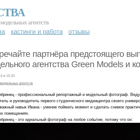
СТВА
 модельных агентств
ва
кастинги и работа
отзывы
речайте партнёра предстоящего вып
ельного агентства Green Models и к
16 в 15:20
 модельных агентств
обринец - профессиональный репортажный и модельный фотограф. Ведущ
ель и руководитель первого студенческого медиацентра своего университ
важный навык Ивана - умение поймать момент и сделать снимок практич
ых помещениях.
обринец - это идеальный фотограф на любое событие, потому что он: