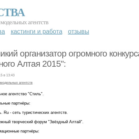
СТВА
 модельных агентств
ва
кастинги и работа
отзывы
икий организатор огромного конкур
ного Алтая 2015":
15 в 13:43
 модельных агентств
ное агентство "Стиль".
льные партнёры:
. Ru - сеть туристических агентств.
жный творческий форум "Звёздный Алтай".
ационные партнёры: