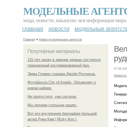
МОДЕЛЬНЫЕ АГЕНТ
мода, новости, вакансии. вся информация мира
главная
новости
модельные агентст
»
Главная
Новости модельных агентств
Вел
Популярные материалы
руд
115 лет назад в зимнем дворце состоялся
грандиозный костюмированный бал.
07.05.20
Эмма Гловер глазами Джоби Роулинза.
Новости
ФотоШкола City of Angels. Объявляет о
Модель
новом наборе.
Генера
Не пропустите, уже сегодня:
Слетать
Мы делаем стильное кашпо.
Молоде
Вот его внутренняя биография большой
актер Рики Ким | Ricky Kim |.
Информ