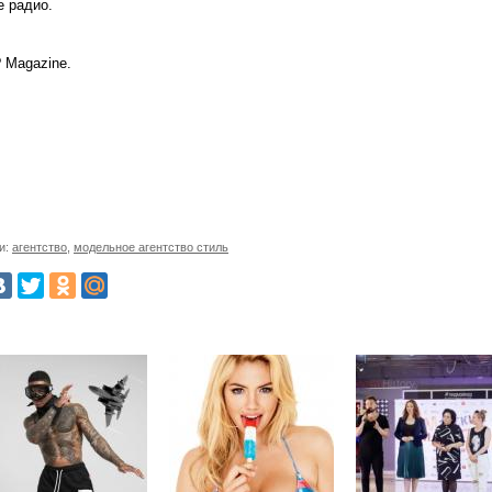
е радио.
 Magazine.
и:
агентство
,
модельное агентство стиль