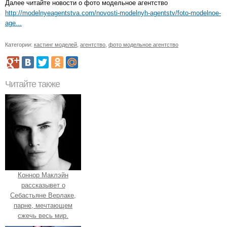
Далее читайте новости о фото модельное агентство
http://modelnyeagentstva.com/novosti-modelnyh-agentstv/foto-modelnoe-
age...
Категории:
кастинг моделей
,
агентство
,
фото модельное агентство
Читайте также
Коннор Маклэйн
рассказывет о
Себастьяне Верлаке,
парне, мечтающем
сжечь весь мир.