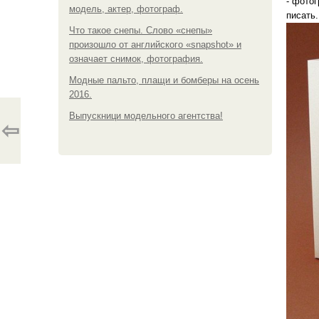
- фото
модель, актер, фотограф.
писать.
Что такое снепы. Слово «снепы»
произошло от английского «snapshot» и
означает снимок, фотография.
Модные пальто, плащи и бомберы на осень
2016.
Выпускници модельного агентства!
⇦