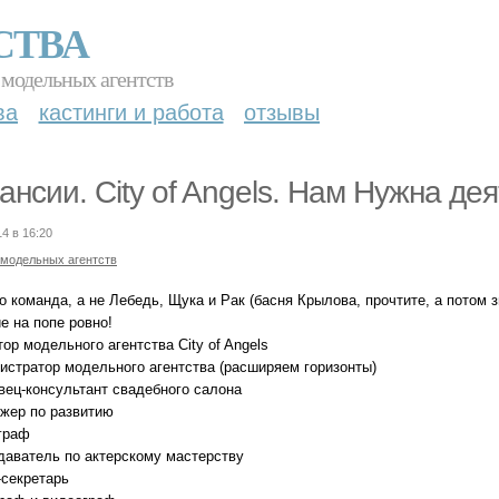
СТВА
 модельных агентств
ва
кастинги и работа
отзывы
ансии. City of Angels. Нам Нужна де
14 в 16:20
 модельных агентств
о команда, а не Лебедь, Щука и Рак (басня Крылова, прочтите, а потом з
е на попе ровно!
тор модельного агентства City of Angels
нистратор модельного агентства (расширяем горизонты)
авец-консультант свадебного салона
джер по развитию
ограф
одаватель по актерскому мастерству
-секретарь