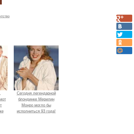
нтство
,
Сегодня легендарной
мот
блондинке Мерилин
т
Монро могло бы
ке
исполниться 93 года!
ly.