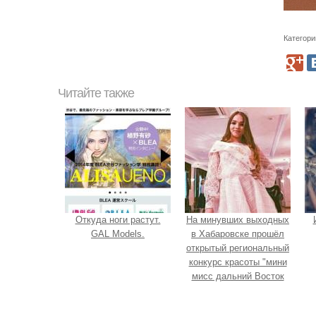
Категори
Читайте также
Откуда ноги растут.
На минувших выходных
GAL Models.
в Хабаровске прошёл
открытый региональный
конкурс красоты "мини
мисс дальний Восток
2019".