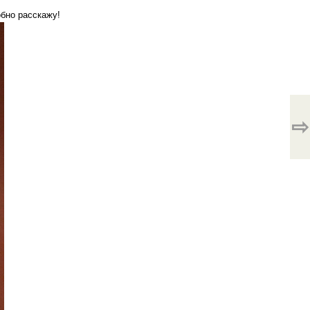
обно расскажу!
⇨