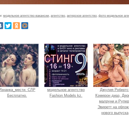
и:
модельное агентство вакансии
,
агентство
,
актерское агентство
,
фото модельное аге
Изнанка_мести. СЛР
модельное агентство
Джулия Робертс
Бесплатно.
Fashion Models kz.
Кэмерон диаз, Дер
малруни и Рупер
Эверетт на облож
нового выпуска
Entertainment Week