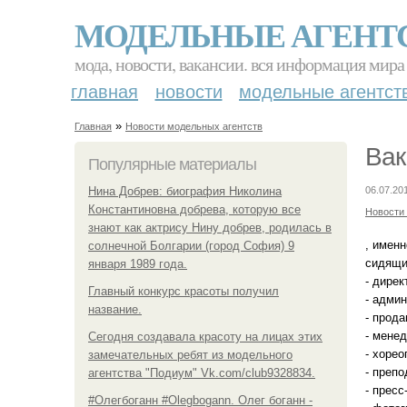
МОДЕЛЬНЫЕ АГЕНТ
мода, новости, вакансии. вся информация мира
главная
новости
модельные агентст
»
Главная
Новости модельных агентств
Вак
Популярные материалы
Нина Добрев: биография Николина
06.07.20
Константиновна добрева, которую все
Новости
знают как актрису Нину добрев, родилась в
, именн
солнечной Болгарии (город София) 9
сидящи
января 1989 года.
- дирек
Главный конкурс красоты получил
- адми
название.
- прод
- мене
Сегодня создавала красоту на лицах этих
- хоре
замечательных ребят из модельного
- преп
агентства "Подиум" Vk.com/club9328834.
- пресс
#Олегбоганн #Olegbogann. Олег боганн -