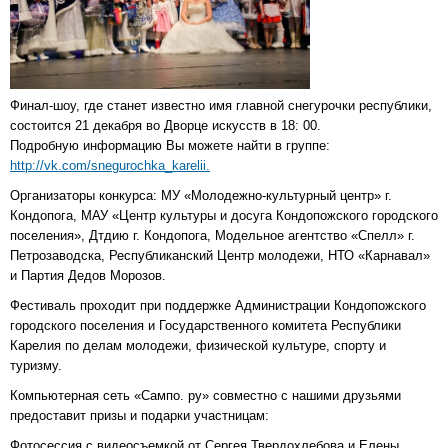
Финал-шоу, где станет известно имя главной снегурочки республики,
состоится 21 декабря во Дворце искусств в 18: 00.
Подробную информацию Вы можете найти в группе:
http://vk.com/snegurochka_karelii.
Организаторы конкурса: МУ «Молодежно-культурный центр» г.
Кондопога, МАУ «Центр культуры и досуга Кондопожского городского
поселения», Дтдию г. Кондопога, Модельное агентство «Спелл» г.
Петрозаводска, Республиканский Центр молодежи, НТО «Карнавал»
и Партия Дедов Морозов.
Фестиваль проходит при поддержке Администрации Кондопожского
городского поселения и Государственного комитета Республики
Карелия по делам молодежи, физической культуре, спорту и
туризму.
Компьютерная сеть «Сампо. ру» совместно с нашими друзьями
предоставит призы и подарки участницам:
Фотосессия с видеосъемкой от Сергея Твердохлебова и Елены