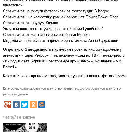
Федотовой
Сертификат на услуги фотопечати от фотостудии В Кадре
Сертификаты на косметику ручной работы от Flower Power Shop
Сертификат от шоурум Казино
Услуги маникюра от студии красоты Ксении Гусейновой
Сертификат от магазина женского белья Monika
Модельная прическа от парикмахера-стилиста Анны Судаковой
Отдельную благодарность партнерам проекта: информационному
агентству «КарелИнформ», телеканалу «Сампо. ТВ», Тележурналу
«Выход в свет. Афиша», ресторану-бару «Замок», Компании «MB
Barbell».
Как это было в прошлом году, можете узнать в нашем фотоальбоме.
Категории:
новое модельное агентство
,
агентство
,
фото модельное агентство
,
работа моделью
Читайте также