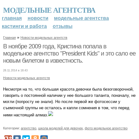
МОДЕЛЬНЫЕ АГЕНТСТВА
главная
новости
модельные агентства
кастинги и работа
отзывы
»
Главная
Новости модельных агентств
В ноябре 2009 года, Кристина попала в
модельное агентство "President Kids" и это сало ее
новым билетом в известность.
28.11.2014 в 18:43
Новости модельных агентств
Несмотря на то, что большая красота девочки была безоговорочной,
говорить о постоянной наличии у нее большого таланта, поначалу, не
могли (попросту не знали). Но после первой же фотосессии у
съемочной группы не осталось и капли сомнения в том, что перед
ними настоящий алмаз.
Категории:
агентство
,
школа моделей для девочек
,
фото модельное агентство