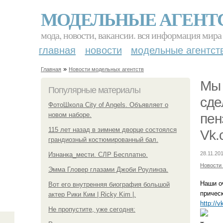
МОДЕЛЬНЫЕ АГЕНТ
мода, новости, вакансии. вся информация мира
главная
новости
модельные агентст
»
Главная
Новости модельных агентств
Мы 
Популярные материалы
сде
ФотоШкола City of Angels. Объявляет о
новом наборе.
пен
115 лет назад в зимнем дворце состоялся
Vk.
грандиозный костюмированный бал.
28.11.201
Изнанка_мести. СЛР Бесплатно.
Новости
Эмма Гловер глазами Джоби Роулинза.
Наши о
Вот его внутренняя биография большой
причес
актер Рики Ким | Ricky Kim |.
http://
Не пропустите, уже сегодня: