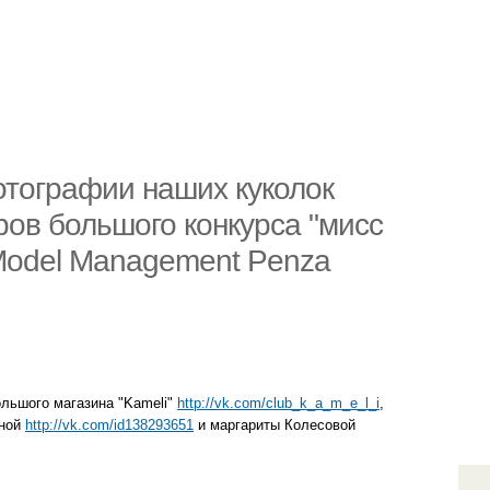
тографии наших куколок
ров большого конкурса "мисс
 Model Management Penza
льшого магазина "Kameli"
http://vk.com/club_k_a_m_e_l_i
,
иной
http://vk.com/id138293651
и маргариты Колесовой