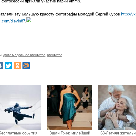
в фотосессии приняли участие парни #mmp.
чатлели эту большую красоту фотографы молодой Сергей буров
http://v
vk.com/dlevin87
.
и:
фото модельное агентство
,
агентство
Бесплатные события
Эшли Грин: милейший
63-Летняя жительн