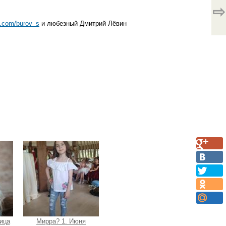
⇨
k.com/burov_s
и любезный Дмитрий Лёвин
ица
Мирра? 1. Июня