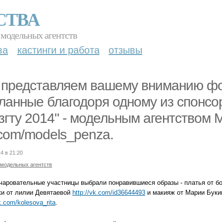
СТВА
 модельных агентств
ва
кастинги и работа
отзывы
представляем вашему вниманию фо
ланные благодоря одному из спонсо
згту 2014" - модельным агентством
com/models_penza.
4 в 21:20
 модельных агентств
чаровательные участницы выбрали понравившиеся образы - платья от бо
ки от лилии Девятаевой
http://vk.com/id36644493
и макияж от Марии Бук
vk.com/kolesova_rita
.