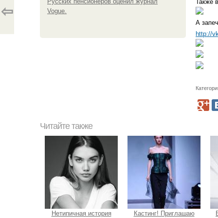
Русских пенсионеров оценил журнал
Также 
⇦
Vogue.
А запе
http://
Категори
Читайте также
Нетипичная история
Кастинг! Приглашаю