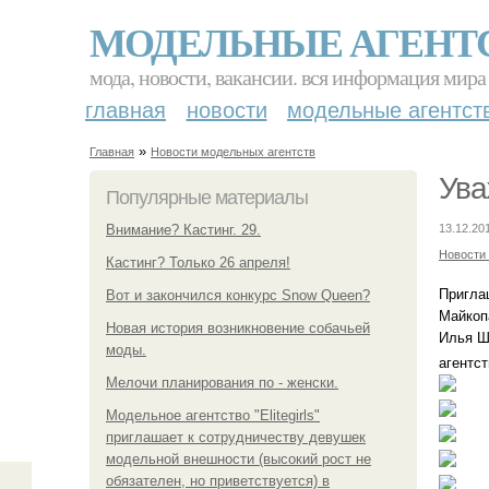
МОДЕЛЬНЫЕ АГЕНТ
мода, новости, вакансии. вся информация мира
главная
новости
модельные агентст
»
Главная
Новости модельных агентств
Ува
Популярные материалы
Внимание? Кастинг. 29.
13.12.20
Новости
Кастинг? Только 26 апреля!
Пригла
Вот и закончился конкурс Snow Queen?
Майкопа
Новая история возникновение собачьей
Илья Ш
моды.
агентст
Мелочи планирования по - женски.
Модельное агентство "Elitegirls"
приглашает к сотрудничеству девушек
модельной внешности (высокий рост не
обязателен, но приветствуется) в