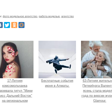
и:
фото модельное агентство
,
работа моделью
,
агентство
17-Летняя
Бесплатные события
63-Летняя жительн
комсомольчанка
июня в Алматы.
Петербурга Валент
авоевала титул "Мини
ясень стала моде
исс Дальний Восток"
года по версии жур
на региональном
Glamour.
конкурсе красоты.