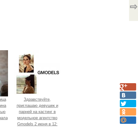
⇨
ица
Здравствуйте,
ина
приглашаю девушек и
лью
парней на кастинг в
нала
модельное агентство
Gmodels 2 июня в 12:
00?