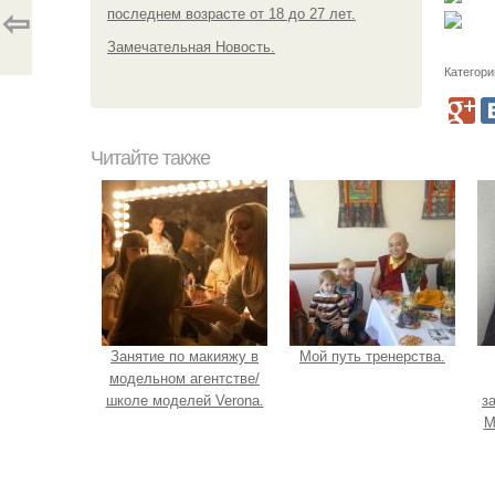
последнем возрасте от 18 до 27 лет.
⇦
Замечательная Новость.
Категори
Читайте также
Занятие по макияжу в
Мой путь тренерства.
модельном агентстве/
школе моделей Verona.
з
М