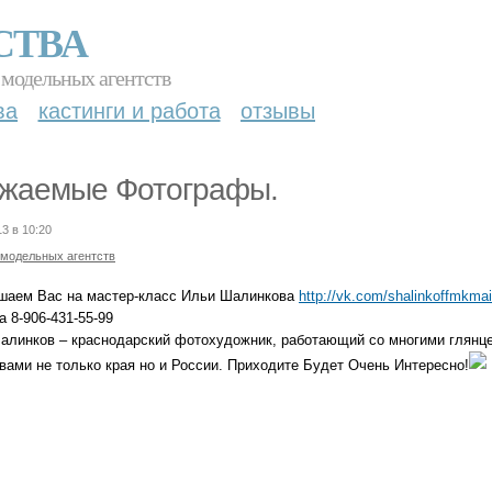
СТВА
 модельных агентств
ва
кастинги и работа
отзывы
жаемые Фотографы.
13 в 10:20
 модельных агентств
шаем Вас на мастер-класс Ильи Шалинкова
http://vk.com/shalinkoffmkma
 8-906-431-55-99
алинков – краснодарский фотохудожник, работающий со многими глян
вами не только края но и России. Приходите Будет Очень Интересно!