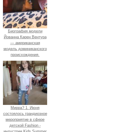
Биография модели
Йованна Карен Вентура
— американская
модель доминиканского
происхождения.
Мирра? 1. Июня
состоялось грандиозное
мероприятие в сфере
детской Fashion -
индустрии Kids Summer