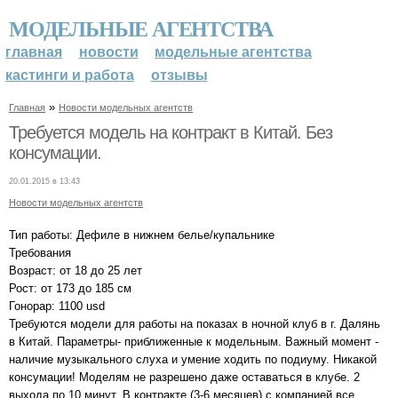
МОДЕЛЬНЫЕ АГЕНТСТВА
главная
новости
модельные агентства
кастинги и работа
отзывы
»
Главная
Новости модельных агентств
Требуется модель на контракт в Китай. Без
консумации.
20.01.2015 в 13:43
Новости модельных агентств
Тип работы: Дефиле в нижнем белье/купальнике
Требования
Возраст: от 18 до 25 лет
Рост: от 173 до 185 см
Гонорар: 1100 usd
Требуются модели для работы на показах в ночной клуб в г. Далянь
в Китай. Параметры- приближенные к модельным. Важный момент -
наличие музыкального слуха и умение ходить по подиуму. Никакой
консумации! Моделям не разрешено даже оставаться в клубе. 2
выхода по 10 минут. В контракте (3-6 месяцев) с компанией все