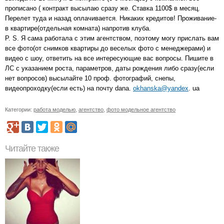
прописано ( контракт высылаю сразу же. Ставка 1100$ в месяц.
Перелет туда и назад оплачивается. Никаких кредитов! Проживание-
в квартире(отдельная комната) напротив клуба.
P. S. Я сама работала c этим агентством, поэтому могу прислать вам
все фото(от снимков квартиры до веселых фото с менеджерами) и
видео с шоу, ответить на все интересующие вас вопросы. Пишите в
ЛС с указанием роста, параметров, даты рождения либо сразу(если
нет вопросов) высылайте 10 проф. фотографий, снепы,
видеопроходку(если есть) на почту dana.
okhanska@yandex
. ua
Категории:
работа моделью
,
агентство
,
фото модельное агентство
Читайте также