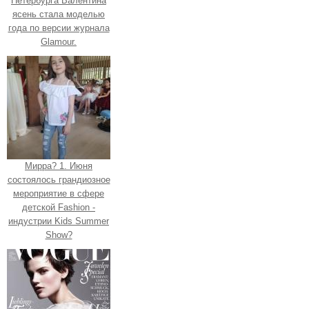
Петербурга Валентина
ясень стала моделью
года по версии журнала
Glamour.
Мирра? 1. Июня
состоялось грандиозное
мероприятие в сфере
детской Fashion -
индустрии Kids Summer
Show?