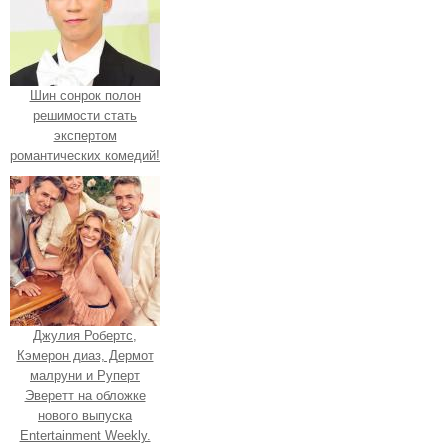
Шин сонрок полон
решимости стать
экспертом
романтических комедий!
Джулия Робертс,
Кэмерон диаз, Дермот
малруни и Руперт
Эверетт на обложке
нового выпуска
Entertainment Weekly.