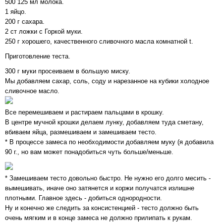
500 125 мл молока.
1 яйцо.
200 г сахара.
2 ст ложки с Горкой муки.
250 г хорошего, качественного сливочного масла комнатной t.
Приготовление теста.
300 г муки просеиваем в большую миску.
Мы добавляем сахар, соль, соду и нарезанное на кубики холодное
сливочное масло.
Все перемешиваем и растираем пальцами в крошку.
В центре мучной крошки делаем лунку, добавляем туда сметану,
вбиваем яйца, размешиваем и замешиваем тесто.
* В процессе замеса по необходимости добавляем муку (я добавила
90 г., но вам может понадобиться чуть больше/меньше.
* Замешиваем тесто довольно быстро. Не нужно его долго месить -
вымешивать, иначе оно затянется и коржи получатся излишне
плотными. Главное здесь - добиться однородности.
Ну и конечно же следить за консистенцией - тесто должно быть
очень мягким и в конце замеса не должно прилипать к рукам.