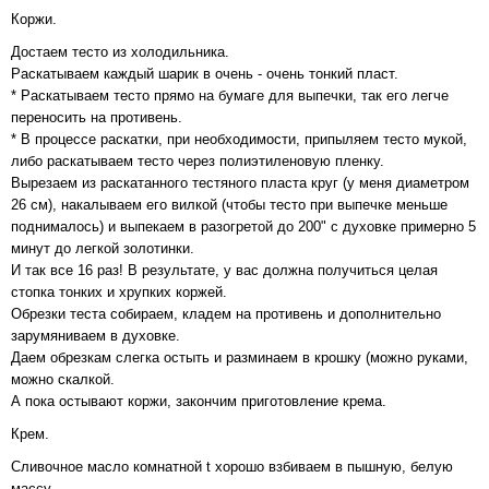
Коржи.
Достаем тесто из холодильника.
Раскатываем каждый шарик в очень - очень тонкий пласт.
* Раскатываем тесто прямо на бумаге для выпечки, так его легче
переносить на противень.
* В процессе раскатки, при необходимости, припыляем тесто мукой,
либо раскатываем тесто через полиэтиленовую пленку.
Вырезаем из раскатанного тестяного пласта круг (у меня диаметром
26 см), накалываем его вилкой (чтобы тесто при выпечке меньше
поднималось) и выпекаем в разогретой до 200" с духовке примерно 5
минут до легкой золотинки.
И так все 16 раз! В результате, у вас должна получиться целая
стопка тонких и хрупких коржей.
Обрезки теста собираем, кладем на противень и дополнительно
зарумяниваем в духовке.
Даем обрезкам слегка остыть и разминаем в крошку (можно руками,
можно скалкой.
А пока остывают коржи, закончим приготовление крема.
Крем.
Сливочное масло комнатной t хорошо взбиваем в пышную, белую
массу.