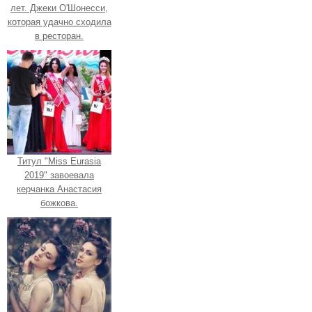
лет. Джеки О'Шонесси,
которая удачно сходила
в ресторан.
Титул "Miss Eurasia
2019" завоевала
керчанка Анастасия
божкова.