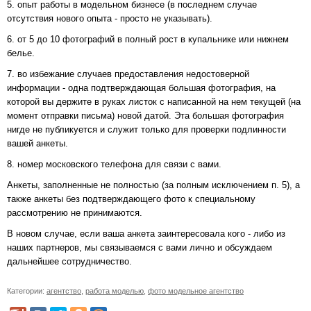
5. опыт работы в модельном бизнесе (в последнем случае
отсутствия нового опыта - просто не указывать).
6. от 5 до 10 фотографий в полный рост в купальнике или нижнем
белье.
7. во избежание случаев предоставления недостоверной
информации - одна подтверждающая большая фотография, на
которой вы держите в руках листок с написанной на нем текущей (на
момент отправки письма) новой датой. Эта большая фотография
нигде не публикуется и служит только для проверки подлинности
вашей анкеты.
8. номер московского телефона для связи с вами.
Анкеты, заполненные не полностью (за полным исключением п. 5), а
также анкеты без подтверждающего фото к специальному
рассмотрению не принимаются.
В новом случае, если ваша анкета заинтересовала кого - либо из
наших партнеров, мы связываемся с вами лично и обсуждаем
дальнейшее сотрудничество.
Категории:
агентство
,
работа моделью
,
фото модельное агентство