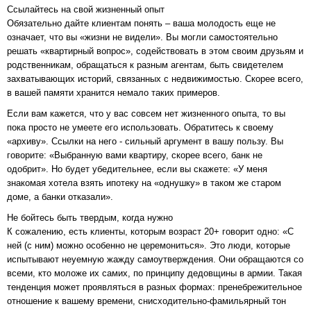
Ссылайтесь на свой жизненный опыт
Обязательно дайте клиентам понять – ваша молодость еще не
означает, что вы «жизни не видели». Вы могли самостоятельно
решать «квартирный вопрос», содействовать в этом своим друзьям и
родственникам, обращаться к разным агентам, быть свидетелем
захватывающих историй, связанных с недвижимостью. Скорее всего,
в вашей памяти хранится немало таких примеров.
Если вам кажется, что у вас совсем нет жизненного опыта, то вы
пока просто не умеете его использовать. Обратитесь к своему
«архиву». Ссылки на него - сильный аргумент в вашу пользу. Вы
говорите: «Выбранную вами квартиру, скорее всего, банк не
одобрит». Но будет убедительнее, если вы скажете: «У меня
знакомая хотела взять ипотеку на «однушку» в таком же старом
доме, а банки отказали».
Не бойтесь быть твердым, когда нужно
К сожалению, есть клиенты, которым возраст 20+ говорит одно: «С
ней (с ним) можно особенно не церемониться». Это люди, которые
испытывают неуемную жажду самоутверждения. Они обращаются со
всеми, кто моложе их самих, по принципу дедовщины в армии. Такая
тенденция может проявляться в разных формах: пренебрежительное
отношение к вашему времени, снисходительно-фамильярный тон