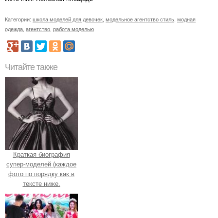
Категории:
школа моделей для девочек
,
модельное агентство стиль
,
модная
одежда
,
агентство
,
работа моделью
Читайте также
Краткая биография
супер-моделей (каждое
фото по порядку как в
тексте ниже.