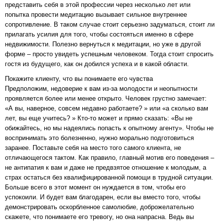
представить себя в этой профессии через несколько лет или
попытка провести медитацию вызывает сильное внутреннее
сопротивление. В таком случае стоит серьезно задуматься, стоит ли
прилагать усилия для того, чтобы состояться именно в сфере
недвижимости. Полезно вернуться к медитации, но уже в другой
форме – просто увидеть успешным человеком. Тогда стоит спросить
гостя из будущего, как он добился успеха и в какой области.
Покажите клиенту, что вы понимаете его чувства
Предположим, недоверие к вам из-за молодости и неопытности
проявляется более или менее открыто. Человек грустно замечает:
«А вы, наверное, совсем недавно работаете? » или «а сколько вам
лет, вы еще учитесь? » Кто-то может и прямо сказать: «Вы не
обижайтесь, но мы надеялись попасть к опытному агенту». Чтобы не
воспринимать это болезненно, нужно морально подготовиться
заранее. Поставьте себя на место того самого клиента, не
отличающегося тактом. Как правило, главный мотив его поведения –
не антипатия к вам и даже не предвзятое отношение к молодым, а
страх остаться без квалифицированной помощи в трудной ситуации.
Больше всего в этот момент он нуждается в том, чтобы его
успокоили. И будет вам благодарен, если вы вместо того, чтобы
демонстрировать оскорбленное самолюбие, доброжелательно
скажете, что понимаете его тревогу, но она напрасна. Ведь вы