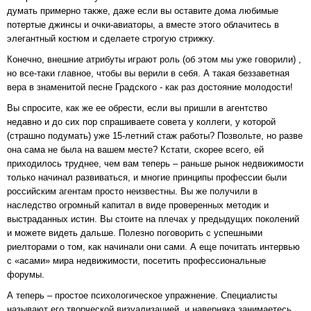
думать примерно также, даже если вы оставите дома любимые
потертые джинсы и очки-авиаторы, а вместе этого облачитесь в
элегантный костюм и сделаете строгую стрижку.
Конечно, внешние атрибуты играют роль (об этом мы уже говорили) ,
но все-таки главное, чтобы вы верили в себя. А такая беззаветная
вера в знаменитой песне Градского - как раз достояние молодости!
Вы спросите, как же ее обрести, если вы пришли в агентство
недавно и до сих пор спрашиваете совета у коллеги, у которой
(страшно подумать) уже 15-летний стаж работы? Позвольте, но разве
она сама не была на вашем месте? Кстати, скорее всего, ей
приходилось труднее, чем вам теперь – раньше рынок недвижимости
только начинал развиваться, и многие принципы профессии были
российским агентам просто неизвестны. Вы же получили в
наследство огромный капитал в виде проверенных методик и
выстраданных истин. Вы стоите на плечах у предыдущих поколений
и можете видеть дальше. Полезно поговорить с успешными
риелторами о том, как начинали они сами. А еще почитать интервью
с «асами» мира недвижимости, посетить профессиональные
форумы.
А теперь – простое психологическое упражнение. Специалисты
называют его творческой визуализацией, и наверняка занимаетесь