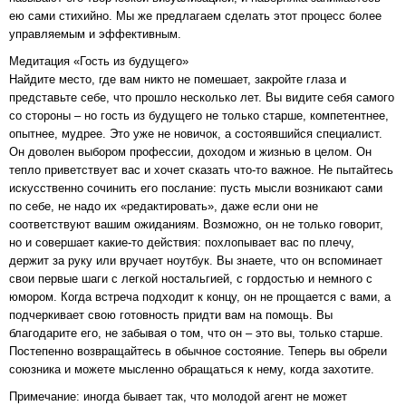
ею сами стихийно. Мы же предлагаем сделать этот процесс более
управляемым и эффективным.
Медитация «Гость из будущего»
Найдите место, где вам никто не помешает, закройте глаза и
представьте себе, что прошло несколько лет. Вы видите себя самого
со стороны – но гость из будущего не только старше, компетентнее,
опытнее, мудрее. Это уже не новичок, а состоявшийся специалист.
Он доволен выбором профессии, доходом и жизнью в целом. Он
тепло приветствует вас и хочет сказать что-то важное. Не пытайтесь
искусственно сочинить его послание: пусть мысли возникают сами
по себе, не надо их «редактировать», даже если они не
соответствуют вашим ожиданиям. Возможно, он не только говорит,
но и совершает какие-то действия: похлопывает вас по плечу,
держит за руку или вручает ноутбук. Вы знаете, что он вспоминает
свои первые шаги с легкой ностальгией, с гордостью и немного с
юмором. Когда встреча подходит к концу, он не прощается с вами, а
подчеркивает свою готовность придти вам на помощь. Вы
благодарите его, не забывая о том, что он – это вы, только старше.
Постепенно возвращайтесь в обычное состояние. Теперь вы обрели
союзника и можете мысленно обращаться к нему, когда захотите.
Примечание: иногда бывает так, что молодой агент не может