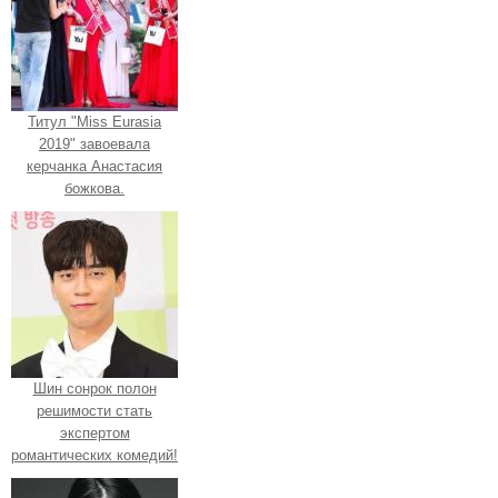
Титул "Miss Eurasia
2019" завоевала
керчанка Анастасия
божкова.
Шин сонрок полон
решимости стать
экспертом
романтических комедий!