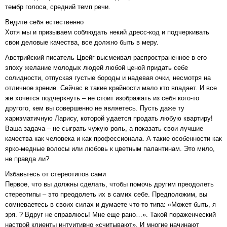
тембр голоса, средний темп речи.
Ведите себя естественно
Хотя мы и призываем соблюдать некий дресс-код и подчеркивать
свои деловые качества, все должно быть в меру.
Австрийский писатель Цвейг высмеивал распространенное в его
эпоху желание молодых людей любой ценой придать себе
солидности, отпуская густые бороды и надевая очки, несмотря на
отличное зрение. Сейчас в такие крайности мало кто впадает. И все
же хочется подчеркнуть – не стоит изображать из себя кого-то
другого, кем вы совершенно не являетесь. Пусть даже ту
харизматичную Ларису, которой удается продать любую квартиру!
Ваша задача – не сыграть чужую роль, а показать свои лучшие
качества как человека и как профессионала. А такие особенности как
ярко-медные волосы или любовь к цветным палантинам. Это мило,
не правда ли?
Избавьтесь от стереотипов сами
Первое, что вы должны сделать, чтобы помочь другим преодолеть
стереотипы – это преодолеть их в самих себе. Предположим, вы
сомневаетесь в своих силах и думаете что-то типа: «Может быть, я
зря. ? Вдруг не справлюсь! Мне еще рано…». Такой пораженческий
настрой клиенты интуитивно «считывают». И многие начинают