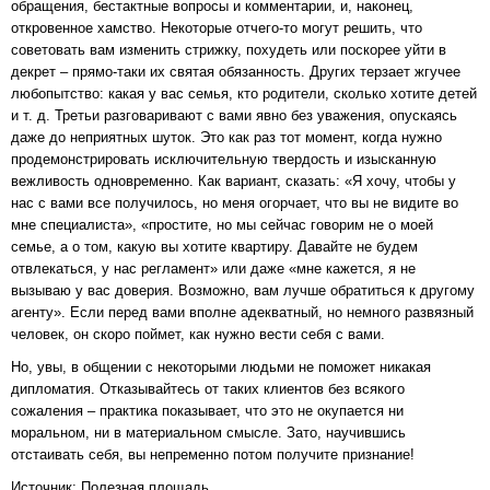
обращения, бестактные вопросы и комментарии, и, наконец,
откровенное хамство. Некоторые отчего-то могут решить, что
советовать вам изменить стрижку, похудеть или поскорее уйти в
декрет – прямо-таки их святая обязанность. Других терзает жгучее
любопытство: какая у вас семья, кто родители, сколько хотите детей
и т. д. Третьи разговаривают с вами явно без уважения, опускаясь
даже до неприятных шуток. Это как раз тот момент, когда нужно
продемонстрировать исключительную твердость и изысканную
вежливость одновременно. Как вариант, сказать: «Я хочу, чтобы у
нас с вами все получилось, но меня огорчает, что вы не видите во
мне специалиста», «простите, но мы сейчас говорим не о моей
семье, а о том, какую вы хотите квартиру. Давайте не будем
отвлекаться, у нас регламент» или даже «мне кажется, я не
вызываю у вас доверия. Возможно, вам лучше обратиться к другому
агенту». Если перед вами вполне адекватный, но немного развязный
человек, он скоро поймет, как нужно вести себя с вами.
Но, увы, в общении с некоторыми людьми не поможет никакая
дипломатия. Отказывайтесь от таких клиентов без всякого
сожаления – практика показывает, что это не окупается ни
моральном, ни в материальном смысле. Зато, научившись
отстаивать себя, вы непременно потом получите признание!
Источник: Полезная площадь