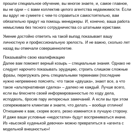
прошли специальное обучение, вы многое знаете, и, самое главное,
вы не одни – с вами коллектив целого агентства недвижимости. Если
вы вдруг не сумеете с чем-то справиться самостоятельно, вам
обязательно придут на помощь менеджеры. И, конечно, ваша работа
немыслима без тесного сотрудничества со штатными юристами.
Умение достойно ответить на такой выпад показывает вашу
личностную и профессиональную зрелость. И не важно, сколько лет
назад вы отмечали совершеннолетие.
Показывайте свою квалификацию
Далее вам поможет верный козырь – специальные знания. Однако не
следует нарочито показывать эрудицию, строить слишком сложные
фразы, перегружать речь специальными терминами (последние
нужно непременно пояснять: что такое «двушка», знают все, а что
такое «альтернативная сделка» – далеко не каждый. Лучше всего,
если вы блеснете своей информированностью по ходу дела,
исподволь, бросив пару интересных замечаний. А если вы при этом
сопереживаете клиентам и знаете, что делать – вообще отлично!
Отношение к вам, скорее всего, резко изменится в лучшую сторону.
И даже ваши условные «недостатки» будут восприниматься иначе.
Из «высокой худенькой девочки» можно превратиться в «агента с
модельной внешностью»!