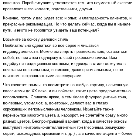
клиентов. Порой ситуация усложняется тем, что неуместный скепсис
проявляют и его коллеги, родственники, друзья.
Конечно, потом у вас будет все: и опыт, и благодарность клиентов, и
прекрасные рекомендации. Но что делать сейчас, когда вы в начале
пути, и никто не торопится увидеть ваш потенциал?
Возьмите за основу деловой стиль
Необязательно одеваться во все серое и лишаться
индивидуальности. Можно выглядеть привлекательно, оставаться
собой, но при этом подчеркнуть свой профессионализм. Вам
подойдут и традиционные костюмы, и одежда в стиле «кэжуал» в
сочетании со стильными, возможно, даже оригинальными, но не
слишком экстравагантными аксессуарами.
Что касается гаммы, то посмотрите на любую картину, написанную
классиками до XX века, и вы поймете, какие цвета предпочтительно
использовать. Слишком яркие, а тем более флуоресцентные тона,
во-первых, утомляют, а, во-вторых, делают вас в глазах
окружающих легкомысленным человеком. Избегайте также
переизбытка какого-то цвета и, наоборот, не сочетайте сразу много
разных цветов. Беспроигрышный вариант, когда в качестве основы
выступает нейтрально-интеллигентный тон (песочный, жемчужно-
серый, шоколадный, кремовый и т. д. ) , а в качестве акцента – более