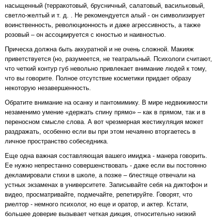
насыщенный (терракотовый, брусничный, салатовый, васильковый,
светло-желтый и т. д. . Не рекомендуется алый - он символизирует
воинственность, революционность и даже агрессивность, а также
розовый – он ассоциируется с юностью и наивностью.
Прическа должна быть аккуратной и не очень сложной. Макияж
приветствуется (но, разумеется, не театральный. Психологи считают,
что четкий контур губ невольно привлекает внимание людей к тому,
что вы говорите. Полное отсутствие косметики придает образу
некоторую незавершенность.
Обратите внимание на осанку и пантомимику. В мире недвижимости
незаменимо умение «держать спину прямо» – как в прямом, так и в
переносном смысле слова. А вот чрезмерная жестикуляция может
раздражать, особенно если вы при этом нечаянно вторгаетесь в
личное пространство собеседника.
Еще одна важная составляющая вашего имиджа - манера говорить.
Ее нужно непрестанно совершенствовать - даже если вы постоянно
декламировали стихи в школе, а позже – блестяще отвечали на
устных экзаменах в университете. Записывайте себя на диктофон и
видео, просматривайте, подмечайте, репетируйте. Говорят, что
риелтор - немного психолог, но еще и оратор, и актер. Кстати,
большее доверие вызывает четкая дикция, относительно низкий