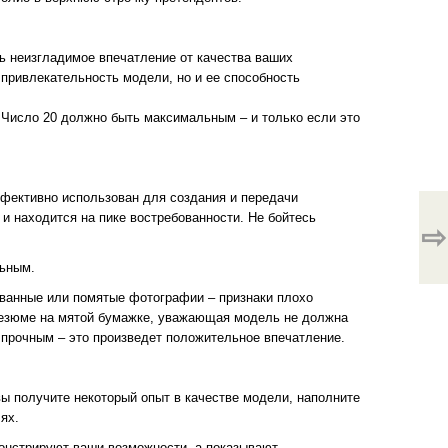
ь неизгладимое впечатление от качества ваших
привлекательность модели, но и ее способность
. Число 20 должно быть максимальным – и только если это
ффективно использован для создания и передачи
и находится на пике востребованности. Не бойтесь
⇨
льным.
рванные или помятые фотографии – признаки плохо
 резюме на мятой бумажке, уважающая модель не должна
прочным – это произведет положительное впечатление.
ы получите некоторый опыт в качестве модели, наполните
ях.
онстрируют ваши возможности, а показывают