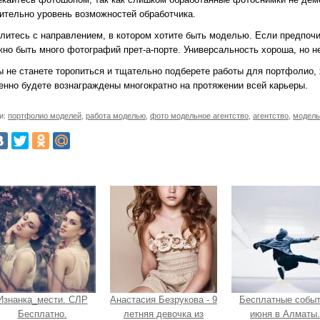
ительно уровень возможностей обработчика.
литесь с направлением, в котором хотите быть моделью. Если предпочи
жно быть много фотографий прет-а-порте. Универсальность хороша, но не
ы не станете торопиться и тщательно подберете работы для портфолио,
енно будете вознаграждены многократно на протяжении всей карьеры.
и:
портфолио моделей
,
работа моделью
,
фото модельное агентство
,
агентство
,
модель
Изнанка_мести. СЛР
Анастасия Безрукова - 9
Бесплатные собы
Бесплатно.
летняя девочка из
июня в Алматы.