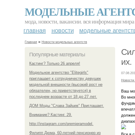
МОДЕЛЬНЫЕ АГЕНТ
мода, новости, вакансии. вся информация мира
главная
новости
модельные агентст
»
Главная
Новости модельных агентств
Сил
Популярные материалы
их.
Кастинг? Только 26 апреля!
Модельное агентство "Elitegirls"
07.08.20
приглашает к сотрудничеству девушек
Новости
модельной внешности (высокий рост не
обязателен, но приветствуется) в
Ваш мо
последнем возрасте от 18 до 27 лет.
Во мног
фундам
ДОМ Моды "Слава Зайцев" Приглашает.
впечат
Внимание? Кастинг. 29.
должен
диапазо
http://instagram.com/premieramodel.
Филипп Дюма, 60-летний пенсионер из
Все в 