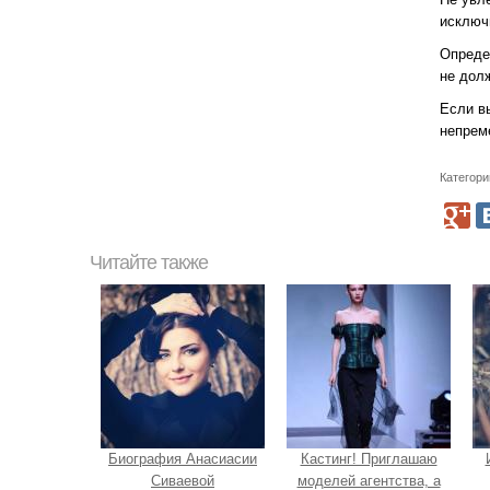
исключ
Опреде
не дол
Если в
непрем
Категори
Читайте также
Биография Анасиасии
Кастинг! Приглашаю
Сиваевой
моделей агентства, а