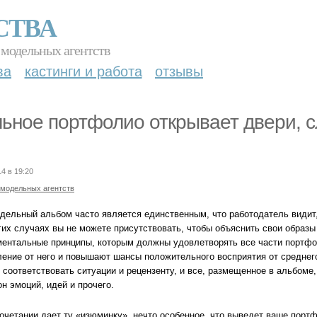
СТВА
 модельных агентств
ва
кастинги и работа
отзывы
ьное портфолио открывает двери, 
14 в 19:20
 модельных агентств
дельный альбом часто является единственным, что работодатель видит,
их случаях вы не можете присутствовать, чтобы объяснить свои образы 
ентальные принципы, которым должны удовлетворять все части портфол
ление от него и повышают шансы положительного восприятия от средне
 соответствовать ситуации и рецензенту, и все, размещенное в альбоме
н эмоций, идей и прочего.
сочетании дает ту «изюминку», нечто особенное, что выведет ваше порт