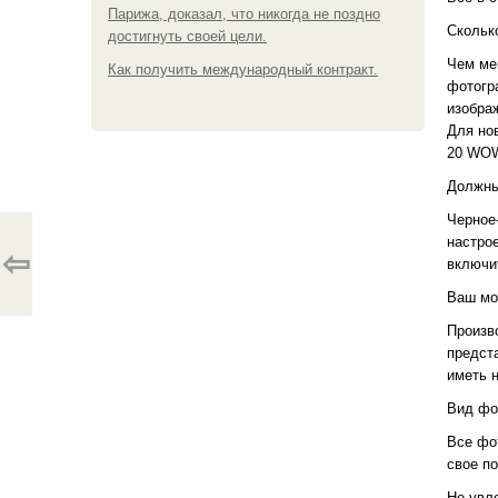
Парижа, доказал, что никогда не поздно
Скольк
достигнуть своей цели.
Чем ме
Как получить международный контракт.
фотогр
изображ
Для но
20 WOW
Должны
Черное
настро
⇦
включи
Ваш мо
Произв
предст
иметь 
Вид фо
Все фо
свое п
Не увл