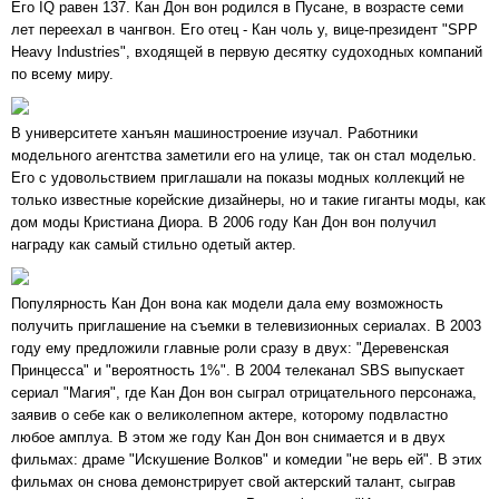
Его IQ равен 137. Кан Дон вон родился в Пусане, в возрасте семи
лет переехал в чангвон. Его отец - Кан чоль у, вице-президент "SPP
Heavy Industries", входящей в первую десятку судоходных компаний
по всему миру.
В университете ханъян машиностроение изучал. Работники
модельного агентства заметили его на улице, так он стал моделью.
Его с удовольствием приглашали на показы модных коллекций не
только известные корейские дизайнеры, но и такие гиганты моды, как
дом моды Кристиана Диора. В 2006 году Кан Дон вон получил
награду как самый стильно одетый актер.
Популярность Кан Дон вона как модели дала ему возможность
получить приглашение на съемки в телевизионных сериалах. В 2003
году ему предложили главные роли сразу в двух: "Деревенская
Принцесса" и "вероятность 1%". В 2004 телеканал SBS выпускает
сериал "Магия", где Кан Дон вон сыграл отрицательного персонажа,
заявив о себе как о великолепном актере, которому подвластно
любое амплуа. В этом же году Кан Дон вон снимается и в двух
фильмах: драме "Искушение Волков" и комедии "не верь ей". В этих
фильмах он снова демонстрирует свой актерский талант, сыграв