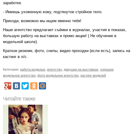
заработке.
- Имеешь ухоженную кожу, подтянутое стройное тело.
Приходи, возможно мы ищем именно тебя!
Наше агентство предлагает съёмки в журналах, участия в показах,
большую работу на выставках и промо акции! ( Не обучение в
модельной школе).
Краткое резюме, фото, снепы, видео проходки (если есть), запись на
кастинг в л/c.
Категории:
работа моделью
,
агентство
,
девушки на выставках
,
хорошее
модельное агентство
,
фото модельное агентство
,
кастинг моделей
Читайте также