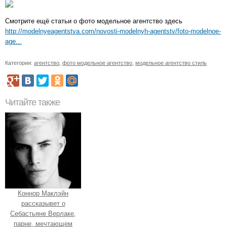
Смотрите ещё статьи о фото модельное агентство здесь
http://modelnyeagentstva.com/novosti-modelnyh-agentstv/foto-modelnoe-
age...
Категории:
агентство
,
фото модельное агентство
,
модельное агентство стиль
Читайте также
Коннор Маклэйн
рассказывет о
Себастьяне Верлаке,
парне, мечтающем