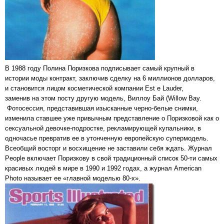
В 1988 году Полина Поризкова подписывает самый крупный в
истории моды контракт, заключив сделку на 6 миллионов долларов,
и становится лицом косметической компании Est e Lauder,
заменив на этом посту другую модель, Виллоу Бай (Willow Bay.
Фотосессия, представившая изысканные черно-белые снимки,
изменила ставшее уже привычным представление о Поризковой как о
сексуальной девочке-подростке, рекламирующей купальники, в
одночасье превратив ее в утонченную европейскую супермодель.
Всеобщий восторг и восхищение не заставили себя ждать. Журнал
People включает Поризкову в свой традиционный список 50-ти самых
красивых людей в мире в 1990 и 1992 годах, а журнал American
Photo называет ее «главной моделью 80-х».