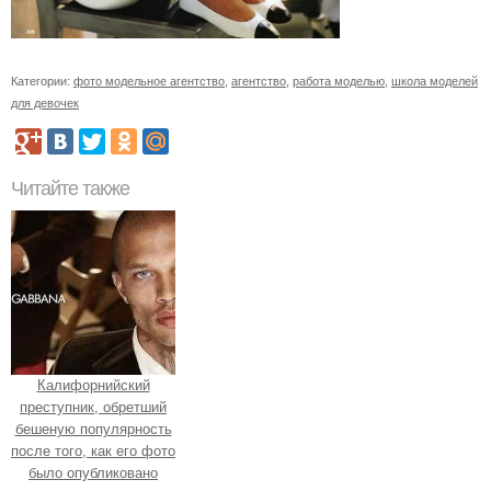
Категории:
фото модельное агентство
,
агентство
,
работа моделью
,
школа моделей
для девочек
Читайте также
Калифорнийский
преступник, обретший
бешеную популярность
после того, как его фото
было опубликовано