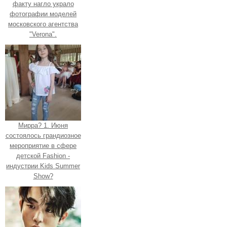
факту нагло украло
фотографии моделей
московского агентства
"Verona".
Мирра? 1. Июня
состоялось грандиозное
мероприятие в сфере
детской Fashion -
индустрии Kids Summer
Show?