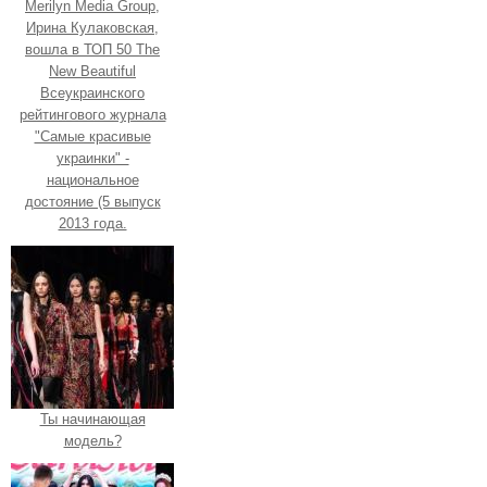
Merilyn Media Group,
Ирина Кулаковская,
вошла в ТОП 50 The
New Beautiful
Всеукраинского
рейтингового журнала
"Самые красивые
украинки" -
национальное
достояние (5 выпуск
2013 года.
Ты начинающая
модель?