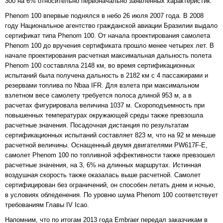
300 на 6% относительно первоначально заявленных характеристик.
Phenom 100 впервые поднялся в небо 26 июля 2007 года. В 2008
году Национальное агентство гражданской авиации Бразилии выдало
сертификат типа Phenom 100. От начала проектирования самолета
Phenom 100 до вручения сертификата прошло менее четырех лет. В
начале проектирования расчетная максимальная дальность полета
Phenom 100 составляла 2148 км, во время сертификационных
испытаний была получена дальность в 2182 км с 4 пассажирами и
резервами топлива по Nbaa IFR. Для взлета при максимальном
взлетном весе самолету требуется полоса длиной 953 м, а в
расчетах фигурировала величина 1037 м. Скороподъемность при
повышенных температурах окружающей среды также превзошла
расчетные значения. Посадочная дистанция по результатам
сертификационных испытаний составляет 823 м, что на 92 м меньше
расчетной величины. Оснащенный двумя двигателями PW617F-E,
самолет Phenom 100 по топливной эффективности также превзошел
расчетные значения, на 3, 6% на длинных маршрутах. Истинная
воздушная скорость также оказалась выше расчетной. Самолет
сертифицирован без ограничений, он способен летать днем и ночью,
в условиях обледенения. По уровню шума Phenom 100 соответствует
требованиям Главы IV Icao.
Напомним, что по итогам 2013 года Embraer передал заказчикам в