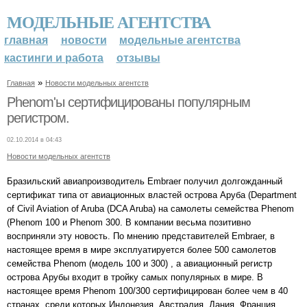
МОДЕЛЬНЫЕ АГЕНТСТВА
главная
новости
модельные агентства
кастинги и работа
отзывы
»
Главная
Новости модельных агентств
Phenom'ы сертифицированы популярным
регистром.
02.10.2014 в 04:43
Новости модельных агентств
Бразильский авиапроизводитель Embraer получил долгожданный
сертификат типа от авиационных властей острова Аруба (Department
of Civil Aviation of Aruba (DCA Aruba) на самолеты семейства Phenom
(Phenom 100 и Phenom 300. В компании весьма позитивно
восприняли эту новость. По мнению представителей Embraer, в
настоящее время в мире эксплуатируется более 500 самолетов
семейства Phenom (модель 100 и 300) , а авиационный регистр
острова Арубы входит в тройку самых популярных в мире. В
настоящее время Phenom 100/300 сертифицирован более чем в 40
странах, среди которых Индонезия, Австралия, Дания, Франция,