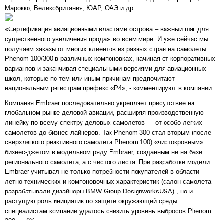
Марокко, Великобритания, ЮАР, ОАЭ и др.
«Сертификация авиационными властями острова – важный шаг для
существенного увеличения продаж во всем мире. И уже сейчас мы
получаем заказы от многих клиентов из разных стран на самолеты
Phenom 100/300 в различных компоновках, начиная от корпоративных
вариантов и заканчивая специальными версиями для авиационных
школ, которые по тем или иным причинам предпочитают
национальным регистрам префикс «Р4», - комментируют в компании.
Компания Embraer последовательно укрепляет присутствие на
глобальном рынке деловой авиации, расширяя производственную
линейку по всему спектру деловых самолетов — от особо легких
самолетов до бизнес-лайнеров. Так Phenom 300 стал вторым (после
сверхлегкого реактивного самолета Phenom 100) «чистокровным»
бизнес-джетом в модельном ряду Embraer, созданным не на базе
регионального самолета, а с чистого листа. При разработке модели
Embraer учитывал не только потребности покупателей в области
летно-технических и компоновочных характеристик (салон самолета
разрабатывали дизайнеры BMW Group DesignworksUSA) , но и
растущую роль инициатив по защите окружающей среды:
специалистам компании удалось снизить уровень выбросов Phenom