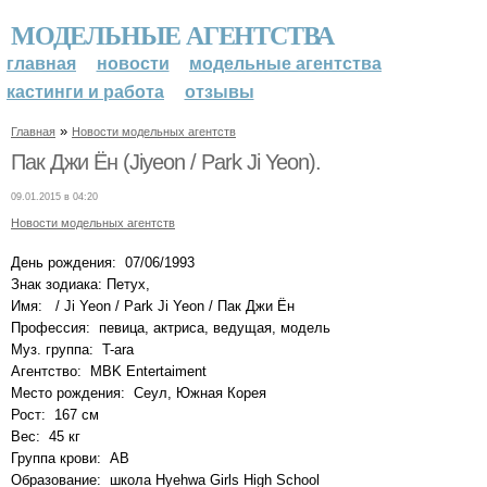
МОДЕЛЬНЫЕ АГЕНТСТВА
главная
новости
модельные агентства
кастинги и работа
отзывы
»
Главная
Новости модельных агентств
Пак Джи Ён (Jiyeon / Park Ji Yeon).
09.01.2015 в 04:20
Новости модельных агентств
День рождения: 07/06/1993
Знак зодиака: Петух,
Имя: / Ji Yeon / Park Ji Yeon / Пак Джи Ён
Профессия: певица, актриса, ведущая, модель
Муз. группа: T-ara
Агентство: MBK Entertaiment
Место рождения: Сеул, Южная Корея
Рост: 167 см
Вес: 45 кг
Группа крови: AB
Образование: школа Hyehwa Girls High School