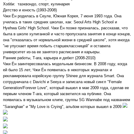
Хобби: таэквондо, спорт, кулинария
Детство и юность (1993-2008)
Чжи Ён родилась в Сеуле, Южная Корея, 7 июня 1993 года. Она
училась в таких средних школах, как: Seoul Arts High School и
Hyehwa Girls' High School. Чжи Ён позже призналась, рассказав, что
была в школе хулиганкой и часто пропускала занятия в конце концов,
она "отказалась от нормальной жизни в средней школе", хотя иногда
"не упускает время побыть старшеклассницей" и оставила
университет из-за ее занятого расписания и карьеры.
Ранние работы, T-ara, карьера и дебют (2008-2010)
Чжи Ён заинтересовалась модельным бизнесом. В 2008 году, когда
ей было 15 лет, Чжи Ён появилась в некоторых журналах и
рекламировала корейскую группу Shinee для журнала Smart. Она
сотрудничала с Davichi и Seeya и записала новый сингл "Female
Generation/Forever Love", который вышел в мае 2009 года, сделав ее
первым членом Т-аrа, который засветился на публике. Она
появилась в музыкальном клипе, группы SG Wannabe под названием
"Saranghae" и "My Love is Crying", альбом которых вышел в 2009.