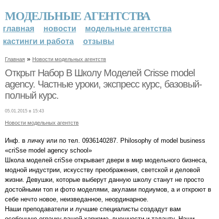
МОДЕЛЬНЫЕ АГЕНТСТВА
главная
новости
модельные агентства
кастинги и работа
отзывы
»
Главная
Новости модельных агентств
Открыт Набор В Школу Моделей Crisse model
agency. Частные уроки, экспресс курс, базовый-
полный курс.
05.01.2015 в 15:43
Новости модельных агентств
Инф. в личку или по тел. 0936140287. Philosophy of model business
«сriSse model agency school»
Школа моделей сriSse открывает двери в мир модельного бизнеса,
модной индустрии, искусству преображения, светской и деловой
жизни. Девушки, которые выберут данную школу станут не просто
достойными топ и фото моделями, акулами подиумов, а и откроют в
себе нечто новое, неизведанное, неординарное.
Наши преподаватели и лучшие специалисты создадут вам
особенную огранку вашей харизме, внешности и таланту. Наши