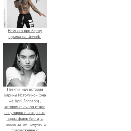
Немного про биржу
фриланса Upwork.
Нетипичная история
Карины Истоминой (она
же April Johnson) ,
которая сначала стала
популярна в интернете
через фэшн-блоги, а
только затем получила
предложение о