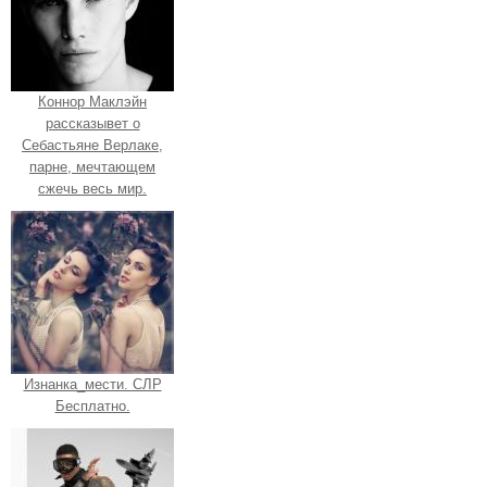
Коннор Маклэйн
рассказывет о
Себастьяне Верлаке,
парне, мечтающем
сжечь весь мир.
Изнанка_мести. СЛР
Бесплатно.