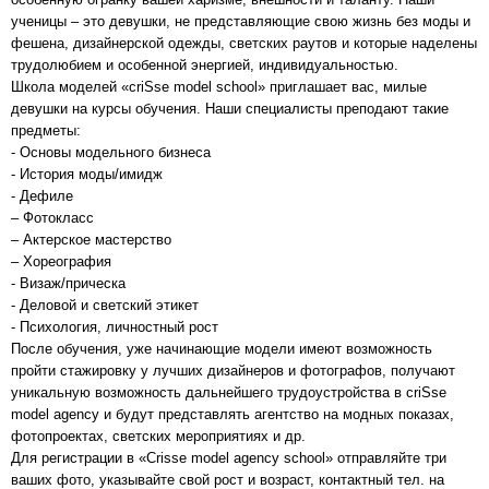
ученицы – это девушки, не представляющие свою жизнь без моды и
фешена, дизайнерской одежды, светских раутов и которые наделены
трудолюбием и особенной энергией, индивидуальностью.
Школа моделей «сriSse model school» приглашает вас, милые
девушки на курсы обучения. Наши специалисты преподают такие
предметы:
- Основы модельного бизнеса
- История моды/имидж
- Дефиле
– Фотокласс
– Актерское мастерство
– Хореография
- Визаж/прическа
- Деловой и светский этикет
- Психология, личностный рост
После обучения, уже начинающие модели имеют возможность
пройти стажировку у лучших дизайнеров и фотографов, получают
уникальную возможность дальнейшего трудоустройства в сriSse
model agency и будут представлять агентство на модных показах,
фотопроектах, светских мероприятиях и др.
Для регистрации в «Сrisse model agency school» отправляйте три
ваших фото, указывайте свой рост и возраст, контактный тел. на