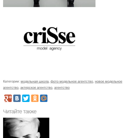
Категории:
модельная школа
,
фото модельное агентство
,
новое модельное
агентство
,
актерское агентство
,
агентство
Читайте также