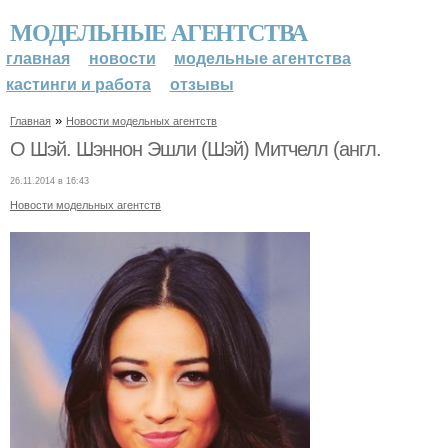
МОДЕЛЬНЫЕ АГЕНТСТВА
главная
новости
модельные агентства
кастинги и работа
отзывы
»
Главная
Новости модельных агентств
О Шэй. Шэннон Эшли (Шэй) Митчелл (англ.
26.11.2014 в 16:43
Новости модельных агентств