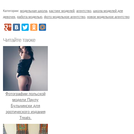
Категории:
модельная школа
,
кастинг моделей
,
агентство
,
школа моделей для
девочек
,
работа моделью
,
фото модельное агентство
,
новое модельное агентство
Читайте также
Фотографии польской
модели Паулу
Бульчински для
эротического издания
Treats.