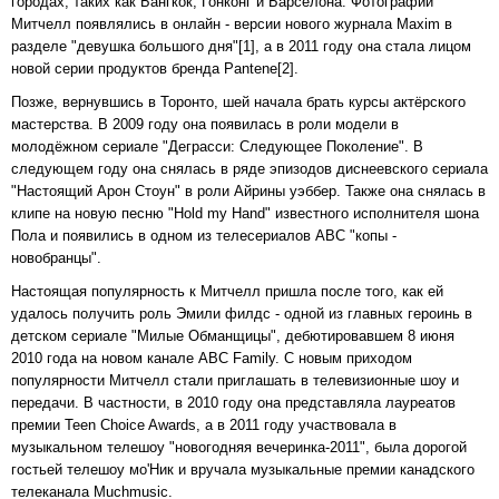
городах, таких как Бангкок, Гонконг и Барселона. Фотографии
Митчелл появлялись в онлайн - версии нового журнала Maxim в
разделе "девушка большого дня"[1], а в 2011 году она стала лицом
новой серии продуктов бренда Pantene[2].
Позже, вернувшись в Торонто, шей начала брать курсы актёрского
мастерства. В 2009 году она появилась в роли модели в
молодёжном сериале "Деграсси: Следующее Поколение". В
следующем году она снялась в ряде эпизодов диснеевского сериала
"Настоящий Арон Стоун" в роли Айрины уэббер. Также она снялась в
клипе на новую песню "Hold my Hand" известного исполнителя шона
Пола и появились в одном из телесериалов ABC "копы -
новобранцы".
Настоящая популярность к Митчелл пришла после того, как ей
удалось получить роль Эмили филдс - одной из главных героинь в
детском сериале "Милые Обманщицы", дебютировавшем 8 июня
2010 года на новом канале ABC Family. С новым приходом
популярности Митчелл стали приглашать в телевизионные шоу и
передачи. В частности, в 2010 году она представляла лауреатов
премии Teen Choice Awards, а в 2011 году участвовала в
музыкальном телешоу "новогодняя вечеринка-2011", была дорогой
гостьей телешоу мо'Ник и вручала музыкальные премии канадского
телеканала Muchmusic.