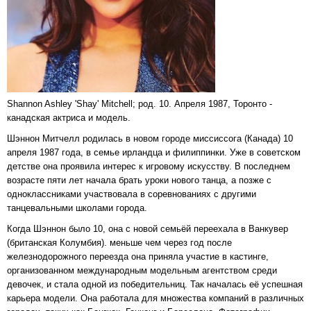
Shannon Ashley 'Shay' Mitchell; род. 10. Апреля 1987, Торонто -
канадская актриса и модель.
Шэннон Митчелл родилась в новом городе миссиссога (Канада) 10
апреля 1987 года, в семье ирландца и филиппинки. Уже в советском
детстве она проявила интерес к игровому искусству. В последнем
возрасте пяти лет начала брать уроки нового танца, а позже с
одноклассниками участвовала в соревнованиях с другими
танцевальными школами города.
Когда Шэннон было 10, она с новой семьёй переехала в Ванкувер
(британская Колумбия). меньше чем через год после
железнодорожного переезда она приняла участие в кастинге,
организованном международным модельным агентством среди
девочек, и стала одной из победительниц. Так началась её успешная
карьера модели. Она работала для множества компаний в различных