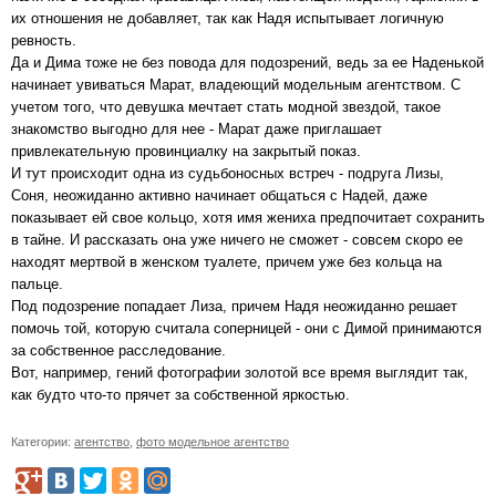
их отношения не добавляет, так как Надя испытывает логичную
ревность.
Да и Дима тоже не без повода для подозрений, ведь за ее Наденькой
начинает увиваться Марат, владеющий модельным агентством. С
учетом того, что девушка мечтает стать модной звездой, такое
знакомство выгодно для нее - Марат даже приглашает
привлекательную провинциалку на закрытый показ.
И тут происходит одна из судьбоносных встреч - подруга Лизы,
Соня, неожиданно активно начинает общаться с Надей, даже
показывает ей свое кольцо, хотя имя жениха предпочитает сохранить
в тайне. И рассказать она уже ничего не сможет - совсем скоро ее
находят мертвой в женском туалете, причем уже без кольца на
пальце.
Под подозрение попадает Лиза, причем Надя неожиданно решает
помочь той, которую считала соперницей - они с Димой принимаются
за собственное расследование.
Вот, например, гений фотографии золотой все время выглядит так,
как будто что-то прячет за собственной яркостью.
Категории:
агентство
,
фото модельное агентство