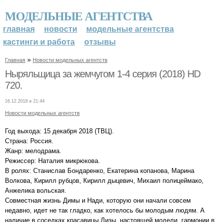
МОДЕЛЬНЫЕ АГЕНТСТВА
главная
новости
модельные агентства
кастинги и работа
отзывы
»
Главная
Новости модельных агентств
Ныряльщица за жемчугом 1-4 серия (2018) HD
720.
16.12.2018 в 21:44
Новости модельных агентств
Год выхода: 15 декабря 2018 (ТВЦ).
Страна: Россия.
Жанр: мелодрама.
Режиссер: Наталия микрюкова.
В ролях: Станислав Бондаренко, Екатерина копанова, Марина
Волкова, Кирилл рубцов, Кирилл дыцевич, Михаил полицеймако,
Анжелика вольская.
Совместная жизнь Димы и Нади, которую они начали совсем
недавно, идет не так гладко, как хотелось бы молодым людям. А
наличие в соседках красавицы Лизы, настоящей модели, гармонии в