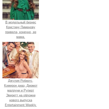
В модельный бизнес
Кристину Пименову
привела, конечно, ее
мама.
Джулия Робертс,
Кэмерон диаз, Дермот
малруни и Руперт
Эверетт на обложке
нового выпуска
Entertainment Weekly.